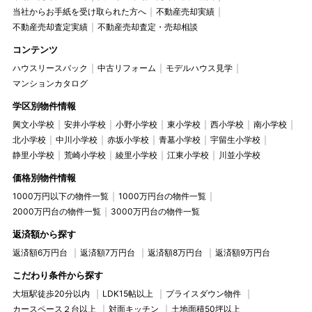
当社からお手紙を受け取られた方へ
不動産売却実績
不動産売却査定実績
不動産売却査定・売却相談
コンテンツ
ハウスリースバック
中古リフォーム
モデルハウス見学
マンションカタログ
学区別物件情報
興文小学校
安井小学校
小野小学校
東小学校
西小学校
南小学校
北小学校
中川小学校
赤坂小学校
青墓小学校
宇留生小学校
静里小学校
荒崎小学校
綾里小学校
江東小学校
川並小学校
価格別物件情報
1000万円以下の物件一覧
1000万円台の物件一覧
2000万円台の物件一覧
3000万円台の物件一覧
返済額から探す
返済額6万円台
返済額7万円台
返済額8万円台
返済額9万円台
こだわり条件から探す
大垣駅徒歩20分以内
LDK15帖以上
プライスダウン物件
カースペース２台以上
対面キッチン
土地面積50坪以上