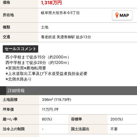
1,318万円
価格
岐阜県大垣市本今5丁目
所在地
MAP
種類
土地
交通
養老鉄道 美濃青柳駅 徒歩13分
セールスコメント
西小学校まで徒歩15分（約2000ｍ）
西中学校まで徒歩26分（約1200ｍ）
※実測売買※農地転用要
※上水道取出工事及び下水道受益者負担金必要
※北側水路あり
詳細情報
土地面積
396m² (119.79坪)
坪単価
11万円 /坪
建ぺい率
60(%)
容積率
200(%)
法令上の制限
-
国土法届出
不要