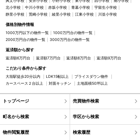
興文小学校
安井小学校
小野小学校
東小学校
西小学校
南小学校
北小学校
中川小学校
赤坂小学校
青墓小学校
宇留生小学校
静里小学校
荒崎小学校
綾里小学校
江東小学校
川並小学校
価格別物件情報
1000万円以下の物件一覧
1000万円台の物件一覧
2000万円台の物件一覧
3000万円台の物件一覧
返済額から探す
返済額6万円台
返済額7万円台
返済額8万円台
返済額9万円台
こだわり条件から探す
大垣駅徒歩20分以内
LDK15帖以上
プライスダウン物件
カースペース２台以上
対面キッチン
土地面積50坪以上
トップページ
売買物件検索
町名から検索
学区から検索
物件閲覧履歴
検索履歴