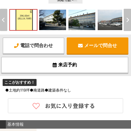
間取り図 -
電話で問合わせ
メールで問合せ
来店予約
ここがおすすめ！
●土地約119坪●南道路●建築条件なし
基本情報