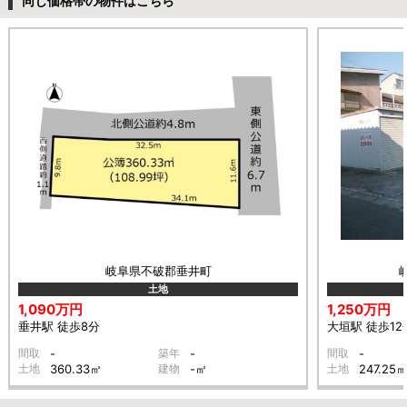
同じ価格帯の物件はこちら
岐阜県不破郡垂井町
土地
1,090万円
1,250万円
垂井駅 徒歩8分
大垣駅 徒歩12
間取
-
築年
-
間取
-
土地
360.33㎡
建物
-㎡
土地
247.25