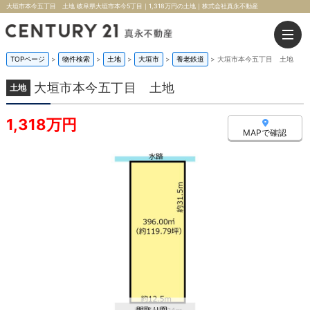
大垣市本今五丁目 土地 岐阜県大垣市本今5丁目｜1,318万円の土地｜株式会社真永不動産
TOPページ
>
物件検索
>
土地
>
大垣市
>
養老鉄道
>
大垣市本今五丁目 土地
大垣市本今五丁目 土地
土地
1,318万円
MAPで確認