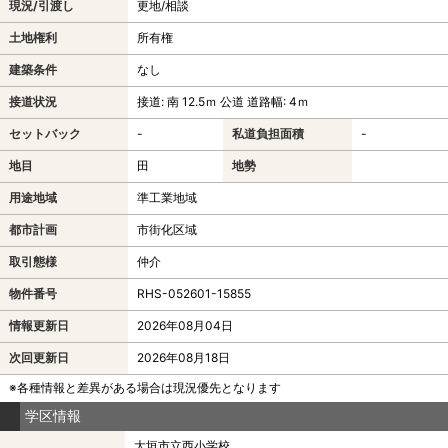
現況/引渡し
更地/相談
土地権利
所有権
建築条件
なし
接道状況
接道: 南 12.5ｍ 公道 道路幅: 4ｍ
セットバック
-
私道負担面積
-
地目
田
地勢
用途地域
準工業地域
都市計画
市街化区域
取引態様
仲介
物件番号
RHS-052601-15855
情報更新日
2026年08月04日
次回更新日
2026年08月18日
※各種情報と差異がある場合は現況優先となります
学区情報
大垣市立西小学校