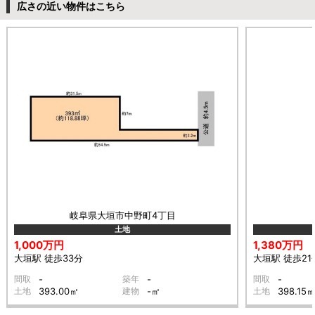
広さの近い物件はこちら
岐阜県大垣市中野町4丁目
土地
1,000万円
1,380万円
大垣駅 徒歩33分
大垣駅 徒歩21
間取
-
築年
-
間取
-
土地
393.00㎡
建物
-㎡
土地
398.15