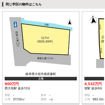
同じ学区の物件はこちら
岐阜県大垣市南若森町
土地
900万円
4,532万円
西大垣駅 徒歩12分
室駅 徒歩8分
間取
-
築年
-
間取
-
土地
317.00㎡
建物
-㎡
土地
992.00