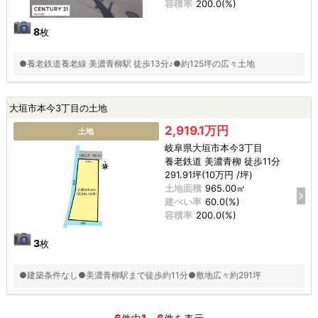
容積率
200.0(%)
8
枚
●養老鉄道養老線 美濃青柳駅 徒歩13分♪●約125坪の広々土地
大垣市本今3丁目の土地
2,919.1万円
土地
岐阜県大垣市本今3丁目
養老鉄道 美濃青柳 徒歩11分
291.91坪(10万円 /坪)
土地面積
965.00㎡
建ぺい率
60.0(%)
容積率
200.0(%)
3
枚
●建築条件なし●美濃青柳駅まで徒歩約11分●敷地広々約291坪