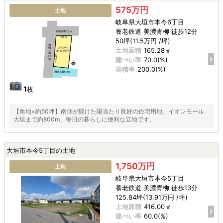
575万円
土地
岐阜県大垣市本今6丁目
養老鉄道 美濃青柳 徒歩12分
50坪(11.5万円 /坪)
土地面積
165.28㎡
建ぺい率
70.0(%)
容積率
200.0(%)
1
枚
【角地×約50坪】南側が開けた陽当たり良好の住宅用地。イオンモール
大垣まで約800m、毎日の暮らしに便利な立地です。
大垣市本今5丁目の土地
1,750万円
土地
岐阜県大垣市本今5丁目
養老鉄道 美濃青柳 徒歩13分
125.84坪(13.91万円 /坪)
土地面積
416.00㎡
建ぺい率
60.0(%)