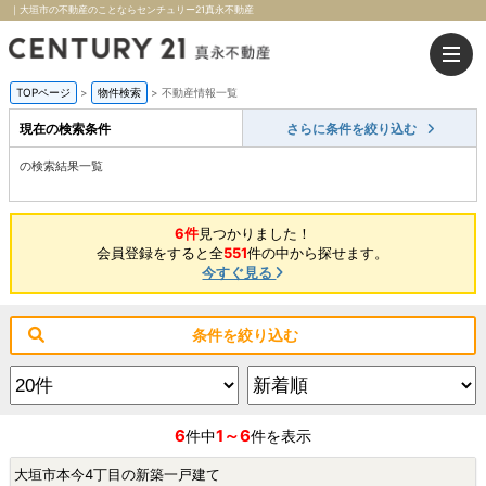
｜大垣市の不動産のことならセンチュリー21真永不動産
TOPページ
>
物件検索
>
不動産情報一覧
現在の検索条件
さらに条件を絞り込む
の検索結果一覧
6件
見つかりました！
会員登録をすると全
551
件の中から探せます。
今すぐ見る
条件を絞り込む
6
1～6
件中
件を表示
大垣市本今4丁目の新築一戸建て