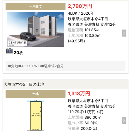
2,790万円
一戸建て
4LDK / 2026年
岐阜県大垣市本今4丁目
養老鉄道 美濃青柳 徒歩12分
建物面積
101.85㎡
土地面積
163.80㎡
(49.55坪)
20
枚
●角地●4LDK＋WIC●駐車場2台分
大垣市本今5丁目の土地
1,318万円
土地
岐阜県大垣市本今5丁目
養老鉄道 美濃青柳 徒歩13分
119.79坪(11万円 /坪)
土地面積
396.00㎡
建ぺい率
60.0(%)
容積率
200.0(%)