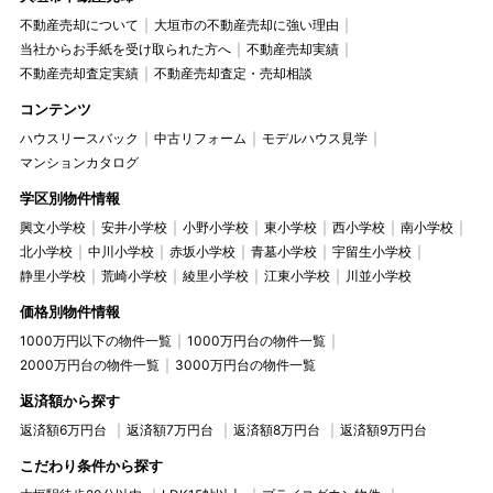
不動産売却について
大垣市の不動産売却に強い理由
当社からお手紙を受け取られた方へ
不動産売却実績
不動産売却査定実績
不動産売却査定・売却相談
コンテンツ
ハウスリースバック
中古リフォーム
モデルハウス見学
マンションカタログ
学区別物件情報
興文小学校
安井小学校
小野小学校
東小学校
西小学校
南小学校
北小学校
中川小学校
赤坂小学校
青墓小学校
宇留生小学校
静里小学校
荒崎小学校
綾里小学校
江東小学校
川並小学校
価格別物件情報
1000万円以下の物件一覧
1000万円台の物件一覧
2000万円台の物件一覧
3000万円台の物件一覧
返済額から探す
返済額6万円台
返済額7万円台
返済額8万円台
返済額9万円台
こだわり条件から探す