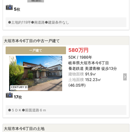
5
枚
●土地約119坪●南道路●建築条件なし
大垣市本今6丁目の中古一戸建て
580万円
一戸建て
5DK / 1986年
岐阜県大垣市本今6丁目
養老鉄道 美濃青柳 徒歩13分
建物面積
91.9㎡
土地面積
152.23㎡
(46.05坪)
17
枚
●５ＤＫ●前面道路６ｍ
大垣市本今6丁目の土地