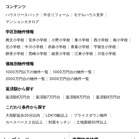
コンテンツ
ハウスリースバック
中古リフォーム
モデルハウス見学
マンションカタログ
学区別物件情報
興文小学校
安井小学校
小野小学校
東小学校
西小学校
南小学校
北小学校
中川小学校
赤坂小学校
青墓小学校
宇留生小学校
静里小学校
荒崎小学校
綾里小学校
江東小学校
川並小学校
価格別物件情報
1000万円以下の物件一覧
1000万円台の物件一覧
2000万円台の物件一覧
3000万円台の物件一覧
返済額から探す
返済額6万円台
返済額7万円台
返済額8万円台
返済額9万円台
こだわり条件から探す
大垣駅徒歩20分以内
LDK15帖以上
プライスダウン物件
カースペース２台以上
対面キッチン
土地面積50坪以上