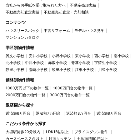
当社からお手紙を受け取られた方へ
不動産売却実績
不動産売却査定実績
不動産売却査定・売却相談
コンテンツ
ハウスリースバック
中古リフォーム
モデルハウス見学
マンションカタログ
学区別物件情報
興文小学校
安井小学校
小野小学校
東小学校
西小学校
南小学校
北小学校
中川小学校
赤坂小学校
青墓小学校
宇留生小学校
静里小学校
荒崎小学校
綾里小学校
江東小学校
川並小学校
価格別物件情報
1000万円以下の物件一覧
1000万円台の物件一覧
2000万円台の物件一覧
3000万円台の物件一覧
返済額から探す
返済額6万円台
返済額7万円台
返済額8万円台
返済額9万円台
こだわり条件から探す
大垣駅徒歩20分以内
LDK15帖以上
プライスダウン物件
カースペース２台以上
対面キッチン
土地面積50坪以上