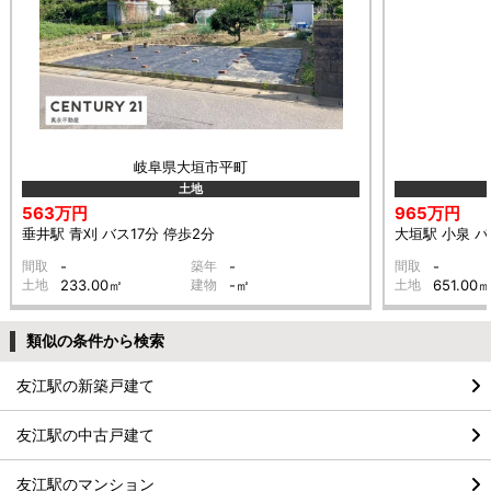
岐阜県大垣市平町
土地
563万円
965万円
垂井駅 青刈 バス17分 停歩2分
大垣駅 小泉 バ
間取
-
築年
-
間取
-
土地
233.00㎡
建物
-㎡
土地
651.00
類似の条件から検索
友江駅の新築戸建て
友江駅の中古戸建て
友江駅のマンション