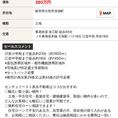
280万円
価格
岐阜県大垣市深池町
所在地
MAP
種類
土地
養老鉄道 友江駅 徒歩45分
交通
ＪＲ東海道本線 大垣駅 バス18分 江並中前 停歩19分
セールスコメント
川並小学校まで徒歩約23分（約1820ｍ）
江並中学校まで徒歩約19分（約1450ｍ）
※居住誘導区域外・都市機能誘導区域外
※宅地及び特定盛土等規制法
※セットバック必要
※都市計画法第29条又は第43条の許可必要
センチュリー２１真永不動産はココがおすすめ
〇幅広い取り扱い物件！
土地・中古住宅・新築住宅・建物建築等、取扱い物件が多いので、
どんなお客様にも幅広いご提案が可能です。
〇無料住宅ローン相談できます！
住宅ローンで不安のある方、自営業の方、現在他の借り入れがある
方、お気軽にご相談ください。弊社は融資相談にかかる費用は一切い