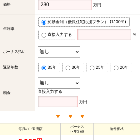
価格
万円
変動金利（優良住宅応援プラン） (1.100％)
年利率
直接入力する
％
ボーナス払い
返済年数
35年
30年
25年
20年
直接入力する
頭金
万円
ボーナス
毎月のご返済額
物件価格
(×年2回)