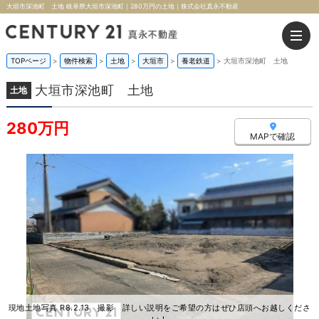
大垣市深池町 土地 岐阜県大垣市深池町｜280万円の土地｜株式会社真永不動産
TOPページ
>
物件検索
>
土地
>
大垣市
>
養老鉄道
>
大垣市深池町 土地
大垣市深池町 土地
土地
280万円
MAPで確認
現地土地写真 R8.2.13 撮影 詳しい説明をご希望の方はぜひ店頭へお越しくださ