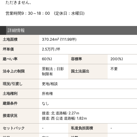
ただきません。
営業時間9：30～18：00 (定休日：水曜日)
詳細情報
土地面積
370.24m² (111.99坪)
坪単価
2.5万円 /坪
建ぺい率
60(%)
容積率
200(%)
景観法；日影
不要
法令上の制限
国土法届出
制限有
現況/引渡し
更地/相談
土地権利
所有権
建築条件
なし
接道: 北 道路幅: 2.27ｍ
接道状況
接道: 西 公道 道路幅: 1.82ｍ
セットバック
-
私道負担面積
-