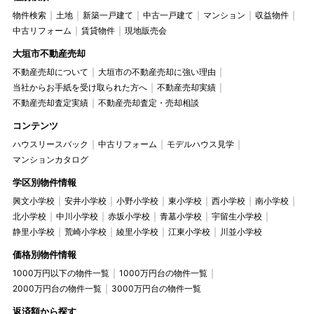
物件検索
土地
新築一戸建て
中古一戸建て
マンション
収益物件
中古リフォーム
賃貸物件
現地販売会
大垣市不動産売却
不動産売却について
大垣市の不動産売却に強い理由
当社からお手紙を受け取られた方へ
不動産売却実績
不動産売却査定実績
不動産売却査定・売却相談
コンテンツ
ハウスリースバック
中古リフォーム
モデルハウス見学
マンションカタログ
学区別物件情報
興文小学校
安井小学校
小野小学校
東小学校
西小学校
南小学校
北小学校
中川小学校
赤坂小学校
青墓小学校
宇留生小学校
静里小学校
荒崎小学校
綾里小学校
江東小学校
川並小学校
価格別物件情報
1000万円以下の物件一覧
1000万円台の物件一覧
2000万円台の物件一覧
3000万円台の物件一覧
返済額から探す