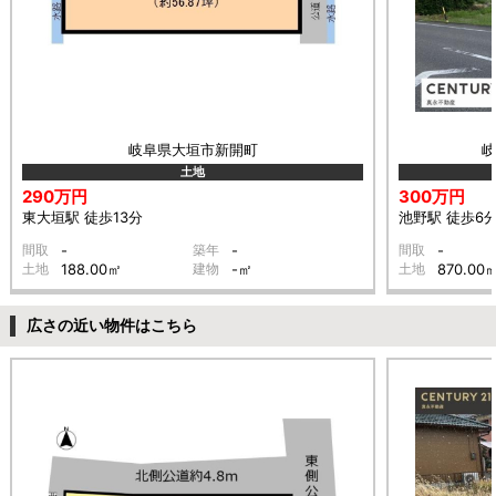
岐阜県大垣市新開町
土地
290万円
300万円
東大垣駅 徒歩13分
池野駅 徒歩6
間取
-
築年
-
間取
-
土地
188.00㎡
建物
-㎡
土地
870.00
広さの近い物件はこちら