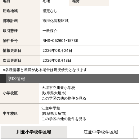
地目
宅地
地勢
用途地域
指定なし
都市計画
市街化調整区域
取引態様
一般媒介
物件番号
RHS-052601-15739
情報更新日
2026年08月04日
次回更新日
2026年08月18日
※各種情報と差異がある場合は現況優先となります
学区情報
大垣市立川並小学校
小学校区
(岐阜県大垣市)
この学区の他の物件を見る
江並中学校
中学校区
(岐阜県大垣市)
この学区の他の物件を見る
川並小学校学区域
江並中学校学区域