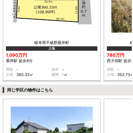
岐阜県不破郡垂井町
土地
1,090万円
780万円
垂井駅 徒歩8分
西大垣駅 徒歩
間取
-
築年
-
間取
-
土地
360.33㎡
建物
-㎡
土地
352.73
同じ学区の物件はこちら