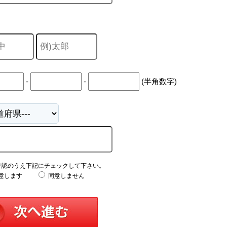
-
-
(半角数字)
確認のうえ下記にチェックして下さい。
意します
同意しません