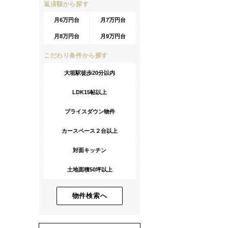
返済額から探す
月6万円台
月7万円台
月8万円台
月9万円台
こだわり条件から探す
大垣駅徒歩20分以内
LDK15帖以上
プライスダウン物件
カースペース２台以上
対面キッチン
土地面積50坪以上
物件検索へ