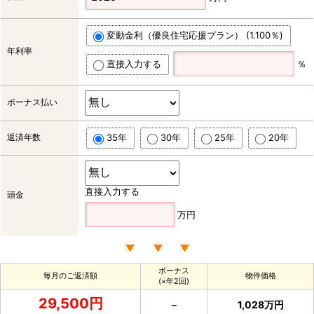
変動金利（優良住宅応援プラン） (1.100％)
年利率
直接入力する
％
ボーナス払い
返済年数
35年
30年
25年
20年
直接入力する
頭金
万円
ボーナス
毎月のご返済額
物件価格
(×年2回)
29,500円
－
1,028万円