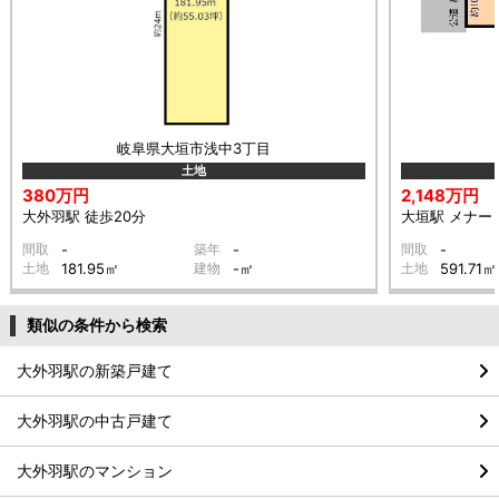
岐阜県大垣市浅中3丁目
土地
380万円
2,148万円
大外羽駅 徒歩20分
大垣駅 メナード
間取
-
築年
-
間取
-
土地
181.95㎡
建物
-㎡
土地
591.71㎡
類似の条件から検索
大外羽駅の新築戸建て
大外羽駅の中古戸建て
大外羽駅のマンション