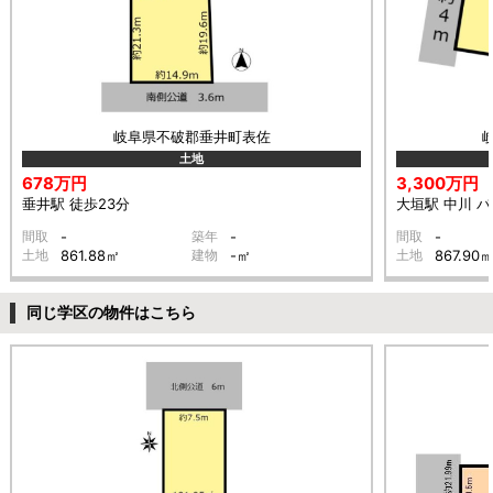
岐阜県不破郡垂井町表佐
土地
678万円
3,300万円
垂井駅 徒歩23分
大垣駅 中川 バ
間取
-
築年
-
間取
-
土地
861.88㎡
建物
-㎡
土地
867.90
同じ学区の物件はこちら