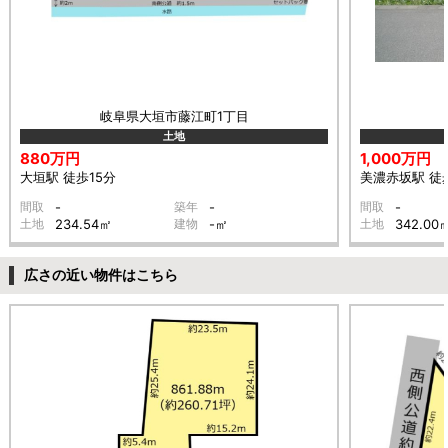
岐阜県大垣市藤江町1丁目
土地
880万円
1,000万円
大垣駅 徒歩15分
美濃赤坂駅 徒
間取
-
築年
-
間取
-
土地
234.54㎡
建物
-㎡
土地
342.00
広さの近い物件はこちら