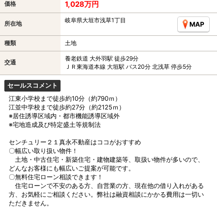
1,028万円
価格
岐阜県大垣市浅草1丁目
所在地
MAP
種類
土地
養老鉄道 大外羽駅 徒歩29分
交通
ＪＲ東海道本線 大垣駅 バス20分 北浅草 停歩5分
セールスコメント
江東小学校まで徒歩約10分（約790ｍ）
江並中学校まで徒歩約27分（約2125ｍ）
※居住誘導区域内・都市機能誘導区域外
※宅地造成及び特定盛土等規制法
センチュリー２１真永不動産はココがおすすめ
〇幅広い取り扱い物件！
土地・中古住宅・新築住宅・建物建築等、取扱い物件が多いので、
どんなお客様にも幅広いご提案が可能です。
〇無料住宅ローン相談できます！
住宅ローンで不安のある方、自営業の方、現在他の借り入れがある
方、お気軽にご相談ください。弊社は融資相談にかかる費用は一切い
ただきません。