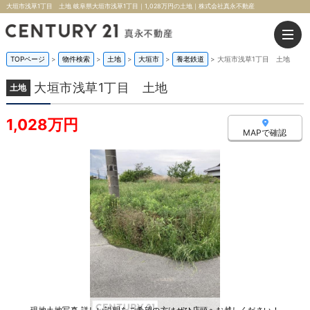
大垣市浅草1丁目 土地 岐阜県大垣市浅草1丁目｜1,028万円の土地｜株式会社真永不動産
TOPページ
>
物件検索
>
土地
>
大垣市
>
養老鉄道
>
大垣市浅草1丁目 土地
大垣市浅草1丁目 土地
土地
1,028万円
MAPで確認