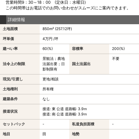
営業時間9：30～18：00 (定休日：水曜日)
この時間帯はお電話でのお問い合わせがスムーズにご案内できます。
詳細情報
土地面積
850m² (257.12坪)
坪単価
4万円 /坪
建ぺい率
60(%)
容積率
200(%)
景観法；農地
不要
法令上の制限
法届出要；日
国土法届出
影制限有
現況/引渡し
更地/相談
土地権利
所有権
建築条件
なし
接道: 東 公道 道路幅: 3.9ｍ
接道状況
接道: 南 公道 道路幅: 3.9ｍ
セットバック
-
私道負担面積
-
地目
田
地勢