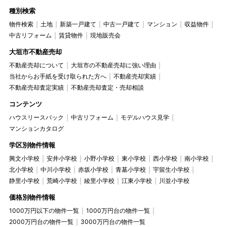
種別検索
物件検索
土地
新築一戸建て
中古一戸建て
マンション
収益物件
中古リフォーム
賃貸物件
現地販売会
大垣市不動産売却
不動産売却について
大垣市の不動産売却に強い理由
当社からお手紙を受け取られた方へ
不動産売却実績
不動産売却査定実績
不動産売却査定・売却相談
コンテンツ
ハウスリースバック
中古リフォーム
モデルハウス見学
マンションカタログ
学区別物件情報
興文小学校
安井小学校
小野小学校
東小学校
西小学校
南小学校
北小学校
中川小学校
赤坂小学校
青墓小学校
宇留生小学校
静里小学校
荒崎小学校
綾里小学校
江東小学校
川並小学校
価格別物件情報
1000万円以下の物件一覧
1000万円台の物件一覧
2000万円台の物件一覧
3000万円台の物件一覧