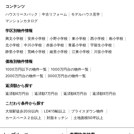
コンテンツ
ハウスリースバック
中古リフォーム
モデルハウス見学
マンションカタログ
学区別物件情報
興文小学校
安井小学校
小野小学校
東小学校
西小学校
南小学校
北小学校
中川小学校
赤坂小学校
青墓小学校
宇留生小学校
静里小学校
荒崎小学校
綾里小学校
江東小学校
川並小学校
価格別物件情報
1000万円以下の物件一覧
1000万円台の物件一覧
2000万円台の物件一覧
3000万円台の物件一覧
返済額から探す
返済額6万円台
返済額7万円台
返済額8万円台
返済額9万円台
こだわり条件から探す
大垣駅徒歩20分以内
LDK15帖以上
プライスダウン物件
カースペース２台以上
対面キッチン
土地面積50坪以上