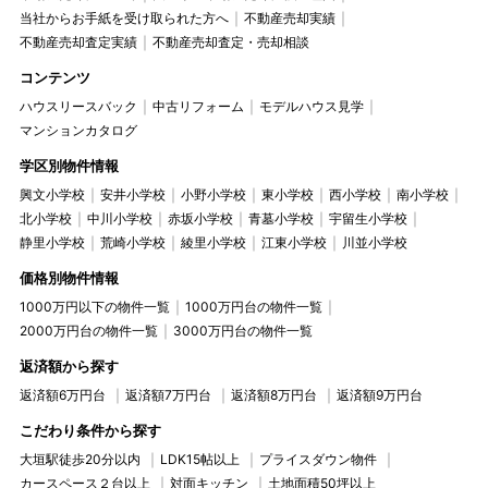
当社からお手紙を受け取られた方へ
不動産売却実績
不動産売却査定実績
不動産売却査定・売却相談
コンテンツ
ハウスリースバック
中古リフォーム
モデルハウス見学
マンションカタログ
学区別物件情報
興文小学校
安井小学校
小野小学校
東小学校
西小学校
南小学校
北小学校
中川小学校
赤坂小学校
青墓小学校
宇留生小学校
静里小学校
荒崎小学校
綾里小学校
江東小学校
川並小学校
価格別物件情報
1000万円以下の物件一覧
1000万円台の物件一覧
2000万円台の物件一覧
3000万円台の物件一覧
返済額から探す
返済額6万円台
返済額7万円台
返済額8万円台
返済額9万円台
こだわり条件から探す
大垣駅徒歩20分以内
LDK15帖以上
プライスダウン物件
カースペース２台以上
対面キッチン
土地面積50坪以上