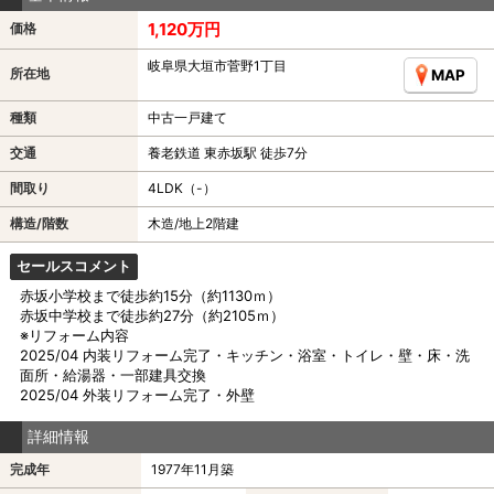
1,120万円
価格
岐阜県大垣市菅野1丁目
所在地
MAP
種類
中古一戸建て
交通
養老鉄道 東赤坂駅 徒歩7分
間取り
4LDK（-）
構造/階数
木造/地上2階建
セールスコメント
赤坂小学校まで徒歩約15分（約1130ｍ）
赤坂中学校まで徒歩約27分（約2105ｍ）
※リフォーム内容
2025/04 内装リフォーム完了・キッチン・浴室・トイレ・壁・床・洗
面所・給湯器・一部建具交換
2025/04 外装リフォーム完了・外壁
詳細情報
完成年
1977年11月築