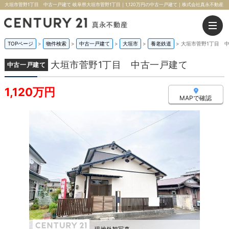
大垣市菅野1丁目 中古一戸建て 岐阜県大垣市菅野1丁目｜1,120万円の中古一戸建て｜株式会社真永不動産
TOPページ
>
物件検索
>
中古一戸建て
>
大垣市
>
養老鉄道
>
大垣市菅野1丁目 
大垣市菅野1丁目 中古一戸建て
中古一戸建て
1,120万円
MAPで確認