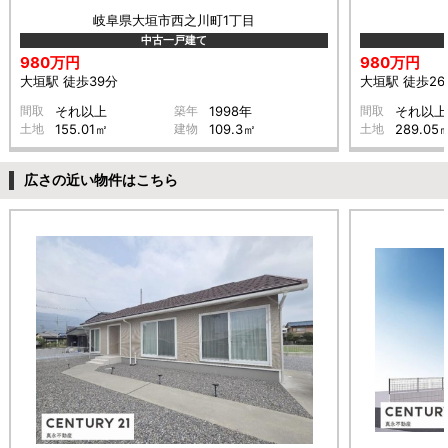
岐阜県大垣市西之川町1丁目
中古一戸建て
980万円
980万円
大垣駅 徒歩39分
大垣駅 徒歩26
間取
それ以上
築年
1998年
間取
それ以上
土地
155.01㎡
建物
109.3㎡
土地
289.05
広さの近い物件はこちら