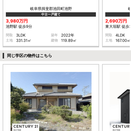
岐阜県揖斐郡池田町池野
中古一戸建て
3,980万円
2,690万円
池野駅 徒歩9分
東大垣駅 徒歩
間取
3LDK
築年
2022年
間取
4LDK
土地
331.31㎡
建物
119.89㎡
土地
167.00㎡
同じ学区の物件はこちら