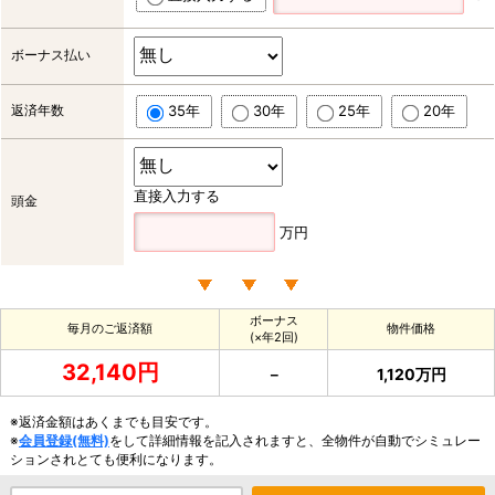
ボーナス払い
返済年数
35年
30年
25年
20年
直接入力する
頭金
万円
ボーナス
毎月のご返済額
物件価格
(×年2回)
32,140円
－
1,120万円
※返済金額はあくまでも目安です。
※
会員登録(無料)
をして詳細情報を記入されますと、全物件が自動でシミュレー
ションされとても便利になります。