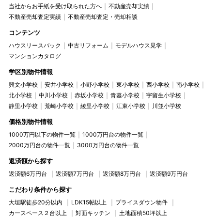
当社からお手紙を受け取られた方へ
不動産売却実績
不動産売却査定実績
不動産売却査定・売却相談
コンテンツ
ハウスリースバック
中古リフォーム
モデルハウス見学
マンションカタログ
学区別物件情報
興文小学校
安井小学校
小野小学校
東小学校
西小学校
南小学校
北小学校
中川小学校
赤坂小学校
青墓小学校
宇留生小学校
静里小学校
荒崎小学校
綾里小学校
江東小学校
川並小学校
価格別物件情報
1000万円以下の物件一覧
1000万円台の物件一覧
2000万円台の物件一覧
3000万円台の物件一覧
返済額から探す
返済額6万円台
返済額7万円台
返済額8万円台
返済額9万円台
こだわり条件から探す
大垣駅徒歩20分以内
LDK15帖以上
プライスダウン物件
カースペース２台以上
対面キッチン
土地面積50坪以上