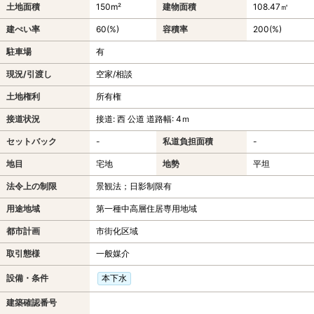
土地面積
150m²
建物面積
108.47㎡
建ぺい率
60(%)
容積率
200(%)
駐車場
有
現況/引渡し
空家/相談
土地権利
所有権
接道状況
接道: 西 公道 道路幅: 4ｍ
セットバック
-
私道負担面積
-
地目
宅地
地勢
平坦
法令上の制限
景観法；日影制限有
用途地域
第一種中高層住居専用地域
都市計画
市街化区域
取引態様
一般媒介
設備・条件
本下水
建築確認番号