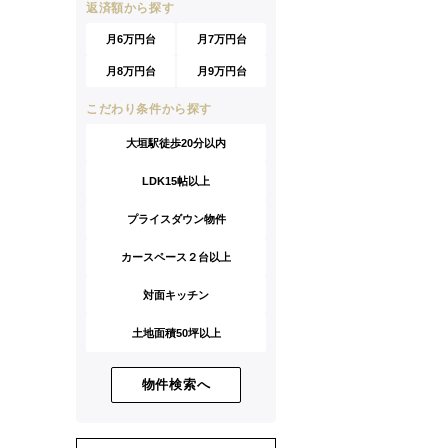
返済額から探す
月6万円台
月7万円台
月8万円台
月9万円台
こだわり条件から探す
大垣駅徒歩20分以内
LDK15帖以上
プライスダウン物件
カースペース２台以上
対面キッチン
土地面積50坪以上
物件検索へ