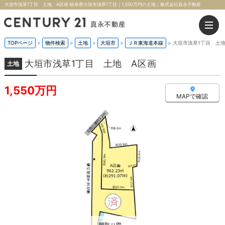
大垣市浅草1丁目 土地 A区画 岐阜県大垣市浅草1丁目｜1,550万円の土地｜株式会社真永不動産
TOPページ
>
物件検索
>
土地
>
大垣市
>
ＪＲ東海道本線
>
大垣市浅草1丁目 土
大垣市浅草1丁目 土地 A区画
土地
1,550万円
MAPで確認