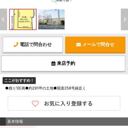
間取り図 -
電話で問合わせ
メールで問合せ
来店予約
ここがおすすめ！
●残り1区画●約291坪の土地●国道258号線近く
基本情報