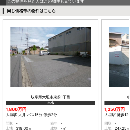
この物件を見た人はこの物件も見ています
同じ価格帯の物件はこちら
岐阜県大垣市東前1丁目
土地
1,800万円
1,250万円
大垣駅 大井 バス15分 停歩2分
大垣駅 徒歩12
間取
-
築年
-
間取
-
土地
318.00㎡
建物
-㎡
土地
247.25