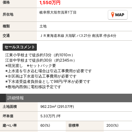
1,550万円
価格
岐阜県大垣市浅草1丁目
所在地
MAP
種類
土地
交通
ＪＲ東海道本線 大垣駅 バス21分 南浅草 停歩4分
セールスコメント
江東小学校まで徒歩約13分（約1010ｍ）
江並中学校まで徒歩約30分（約2345ｍ）
※現況渡し ※セットバック要
※上水道を引き込む場合は引込工事費用が必要です
※Ｂ区画は下水道引込工事費用が必要です
※下水道受益者負担金として98円/平米が必要です
※敷地内西側に電柱移設予定です
詳細情報
土地面積
962.23m² (291.07坪)
坪単価
5.33万円 /坪
建ぺい率
60(%)
容積率
200(%)