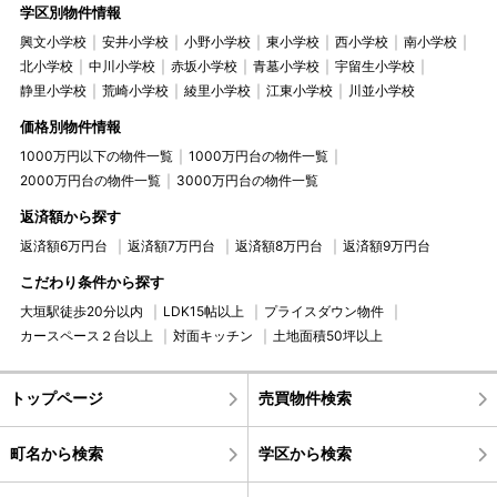
学区別物件情報
興文小学校
安井小学校
小野小学校
東小学校
西小学校
南小学校
北小学校
中川小学校
赤坂小学校
青墓小学校
宇留生小学校
静里小学校
荒崎小学校
綾里小学校
江東小学校
川並小学校
価格別物件情報
1000万円以下の物件一覧
1000万円台の物件一覧
2000万円台の物件一覧
3000万円台の物件一覧
返済額から探す
返済額6万円台
返済額7万円台
返済額8万円台
返済額9万円台
こだわり条件から探す
大垣駅徒歩20分以内
LDK15帖以上
プライスダウン物件
カースペース２台以上
対面キッチン
土地面積50坪以上
トップページ
売買物件検索
町名から検索
学区から検索