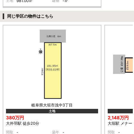
土地
981.00㎡
建物
-㎡
同じ学区の物件はこちら
岐阜県大垣市浅中3丁目
土地
380万円
2,148万円
大外羽駅 徒歩20分
大垣駅 メナード
間取
-
築年
-
間取
-