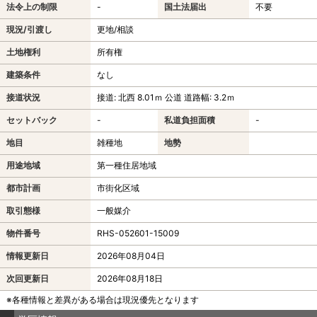
法令上の制限
-
国土法届出
不要
現況/引渡し
更地/相談
土地権利
所有権
建築条件
なし
接道状況
接道: 北西 8.01ｍ 公道 道路幅: 3.2ｍ
セットバック
-
私道負担面積
-
地目
雑種地
地勢
用途地域
第一種住居地域
都市計画
市街化区域
取引態様
一般媒介
物件番号
RHS-052601-15009
情報更新日
2026年08月04日
次回更新日
2026年08月18日
※各種情報と差異がある場合は現況優先となります