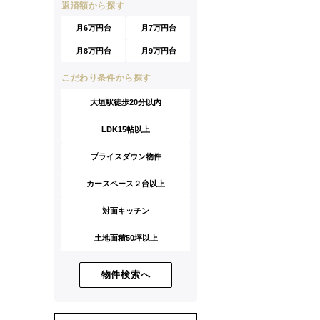
返済額から探す
月6万円台
月7万円台
月8万円台
月9万円台
こだわり条件から探す
大垣駅徒歩20分以内
LDK15帖以上
プライスダウン物件
カースペース２台以上
対面キッチン
土地面積50坪以上
物件検索へ