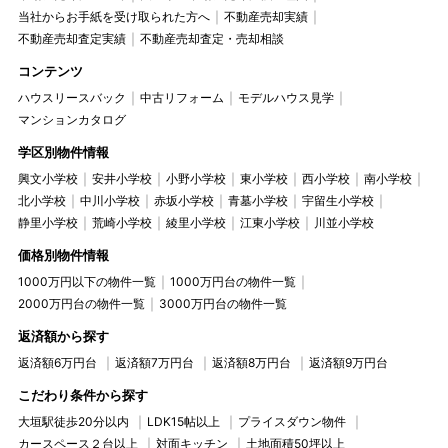
当社からお手紙を受け取られた方へ
不動産売却実績
不動産売却査定実績
不動産売却査定・売却相談
コンテンツ
ハウスリースバック
中古リフォーム
モデルハウス見学
マンションカタログ
学区別物件情報
興文小学校
安井小学校
小野小学校
東小学校
西小学校
南小学校
北小学校
中川小学校
赤坂小学校
青墓小学校
宇留生小学校
静里小学校
荒崎小学校
綾里小学校
江東小学校
川並小学校
価格別物件情報
1000万円以下の物件一覧
1000万円台の物件一覧
2000万円台の物件一覧
3000万円台の物件一覧
返済額から探す
返済額6万円台
返済額7万円台
返済額8万円台
返済額9万円台
こだわり条件から探す
大垣駅徒歩20分以内
LDK15帖以上
プライスダウン物件
カースペース２台以上
対面キッチン
土地面積50坪以上