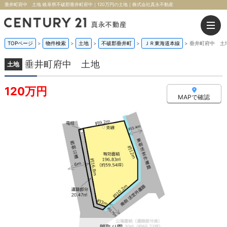
垂井町府中 土地 岐阜県不破郡垂井町府中｜120万円の土地｜株式会社真永不動産
TOPページ
>
物件検索
>
土地
>
不破郡垂井町
>
ＪＲ東海道本線
>
垂井町府中 土
垂井町府中 土地
土地
120万円
MAPで確認