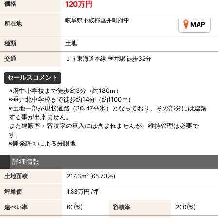
120万円
価格
岐阜県不破郡垂井町府中
所在地
MAP
種類
土地
交通
ＪＲ東海道本線 垂井駅 徒歩32分
セールスコメント
※府中小学校まで徒歩約3分（約180ｍ）
※垂井北中学校まで徒歩約14分（約1100ｍ）
※土地一部が現状道路（20.47平米）となっており、その部分には建築
する事が出来ません。
また建蔽率・容積率の算入には含まれませんが、維持管理は必要で
す。
※開発許可による分譲地
詳細情報
土地面積
217.3m² (65.73坪)
坪単価
1.83万円 /坪
建ぺい率
60(%)
容積率
200(%)