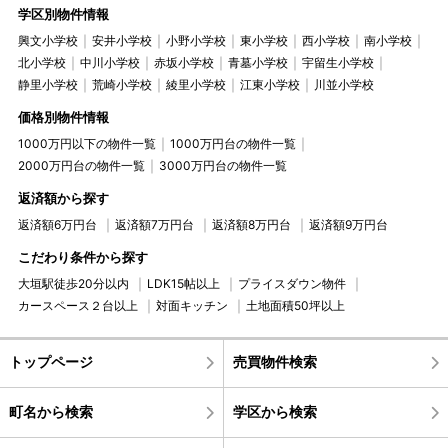
学区別物件情報
興文小学校
安井小学校
小野小学校
東小学校
西小学校
南小学校
北小学校
中川小学校
赤坂小学校
青墓小学校
宇留生小学校
静里小学校
荒崎小学校
綾里小学校
江東小学校
川並小学校
価格別物件情報
1000万円以下の物件一覧
1000万円台の物件一覧
2000万円台の物件一覧
3000万円台の物件一覧
返済額から探す
返済額6万円台
返済額7万円台
返済額8万円台
返済額9万円台
こだわり条件から探す
大垣駅徒歩20分以内
LDK15帖以上
プライスダウン物件
カースペース２台以上
対面キッチン
土地面積50坪以上
トップページ
売買物件検索
町名から検索
学区から検索