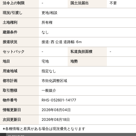
法令上の制限
-
国土法届出
不要
現況/引渡し
更地/相談
土地権利
所有権
建築条件
なし
接道状況
接道: 西 公道 道路幅: 6ｍ
セットバック
-
私道負担面積
-
地目
宅地
地勢
用途地域
指定なし
都市計画
市街化調整区域
取引態様
一般媒介
物件番号
RHS-052601-14177
情報更新日
2026年08月04日
次回更新日
2026年08月18日
※各種情報と差異がある場合は現況優先となります