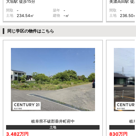
大垣駅 徒歩15分
美濃高田駅 徒歩
間取
-
築年
-
間取
-
土地
234.54㎡
建物
-㎡
土地
236.50
同じ学区の物件はこちら
岐阜県不破郡垂井町府中
岐
土地
3,482万円
830万円