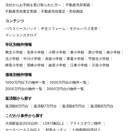
当社からお手紙を受け取られた方へ
不動産売却実績
不動産売却査定実績
不動産売却査定・売却相談
コンテンツ
ハウスリースバック
中古リフォーム
モデルハウス見学
マンションカタログ
学区別物件情報
興文小学校
安井小学校
小野小学校
東小学校
西小学校
南小学校
北小学校
中川小学校
赤坂小学校
青墓小学校
宇留生小学校
静里小学校
荒崎小学校
綾里小学校
江東小学校
川並小学校
価格別物件情報
1000万円以下の物件一覧
1000万円台の物件一覧
2000万円台の物件一覧
3000万円台の物件一覧
返済額から探す
返済額6万円台
返済額7万円台
返済額8万円台
返済額9万円台
こだわり条件から探す
大垣駅徒歩20分以内
LDK15帖以上
プライスダウン物件
カースペース２台以上
対面キッチン
土地面積50坪以上