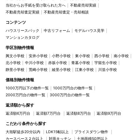
当社からお手紙を受け取られた方へ
不動産売却実績
不動産売却査定実績
不動産売却査定・売却相談
コンテンツ
ハウスリースバック
中古リフォーム
モデルハウス見学
マンションカタログ
学区別物件情報
興文小学校
安井小学校
小野小学校
東小学校
西小学校
南小学校
北小学校
中川小学校
赤坂小学校
青墓小学校
宇留生小学校
静里小学校
荒崎小学校
綾里小学校
江東小学校
川並小学校
価格別物件情報
1000万円以下の物件一覧
1000万円台の物件一覧
2000万円台の物件一覧
3000万円台の物件一覧
返済額から探す
返済額6万円台
返済額7万円台
返済額8万円台
返済額9万円台
こだわり条件から探す
大垣駅徒歩20分以内
LDK15帖以上
プライスダウン物件
カースペース２台以上
対面キッチン
土地面積50坪以上