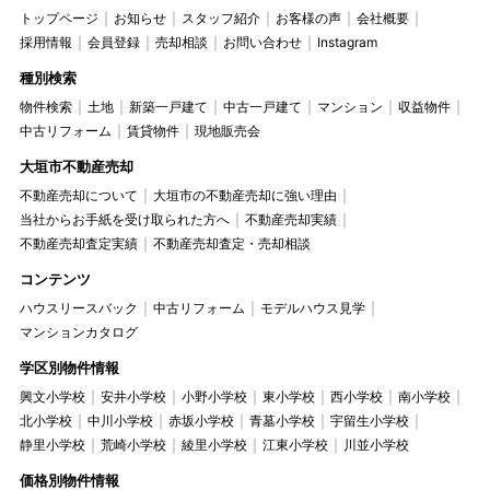
トップページ
お知らせ
スタッフ紹介
お客様の声
会社概要
採用情報
会員登録
売却相談
お問い合わせ
Instagram
種別検索
物件検索
土地
新築一戸建て
中古一戸建て
マンション
収益物件
中古リフォーム
賃貸物件
現地販売会
大垣市不動産売却
不動産売却について
大垣市の不動産売却に強い理由
当社からお手紙を受け取られた方へ
不動産売却実績
不動産売却査定実績
不動産売却査定・売却相談
コンテンツ
ハウスリースバック
中古リフォーム
モデルハウス見学
マンションカタログ
学区別物件情報
興文小学校
安井小学校
小野小学校
東小学校
西小学校
南小学校
北小学校
中川小学校
赤坂小学校
青墓小学校
宇留生小学校
静里小学校
荒崎小学校
綾里小学校
江東小学校
川並小学校
価格別物件情報