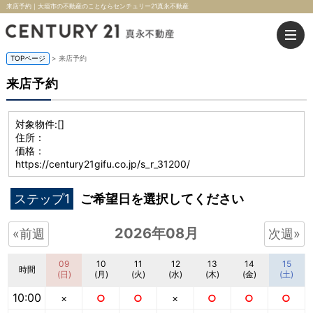
来店予約｜大垣市の不動産のことならセンチュリー21真永不動産
TOPページ
> 来店予約
来店予約
対象物件:
[]
住所：
価格：
https://century21gifu.co.jp/s_r_31200/
ステップ1
ご希望日を選択してください
2026年08月
«前週
次週»
09
10
11
12
13
14
15
時間
(日)
(月)
(火)
(水)
(木)
(金)
(土)
10:00
×
○
○
×
○
○
○