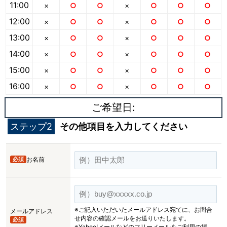
11:00
×
○
○
×
○
○
○
12:00
×
○
○
×
○
○
○
13:00
×
○
○
×
○
○
○
14:00
×
○
○
×
○
○
○
15:00
×
○
○
×
○
○
○
16:00
×
○
○
×
○
○
○
ご希望日:
ステップ2
その他項目を入力してください
必須
お名前
※ご記入いただいたメールアドレス宛てに、お問合
メールアドレス
せ内容の確認メールをお送りいたします。
必須
※Yahoo!メールなどのフリーメールをご利用の場