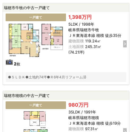
瑞穂市牛牧の中古一戸建て
1,398万円
一戸建て
5LDK / 1998年
岐阜県瑞穂市牛牧
ＪＲ東海道本線 穂積 徒歩35分
建物面積
119.24㎡
土地面積
245.31㎡
(74.21坪)
2
枚
●５ＬＤＫ●土地約74坪●Ｒ6年4月リフォーム済
瑞穂市穂積の中古一戸建て
980万円
一戸建て
3SLDK / 1991年
岐阜県瑞穂市穂積
ＪＲ東海道本線 穂積 徒歩19分
建物面積
97.31㎡