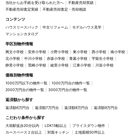
当社からお手紙を受け取られた方へ
不動産売却実績
不動産売却査定実績
不動産売却査定・売却相談
コンテンツ
ハウスリースバック
中古リフォーム
モデルハウス見学
マンションカタログ
学区別物件情報
興文小学校
安井小学校
小野小学校
東小学校
西小学校
南小学校
北小学校
中川小学校
赤坂小学校
青墓小学校
宇留生小学校
静里小学校
荒崎小学校
綾里小学校
江東小学校
川並小学校
価格別物件情報
1000万円以下の物件一覧
1000万円台の物件一覧
2000万円台の物件一覧
3000万円台の物件一覧
返済額から探す
返済額6万円台
返済額7万円台
返済額8万円台
返済額9万円台
こだわり条件から探す
大垣駅徒歩20分以内
LDK15帖以上
プライスダウン物件
カースペース２台以上
対面キッチン
土地面積50坪以上