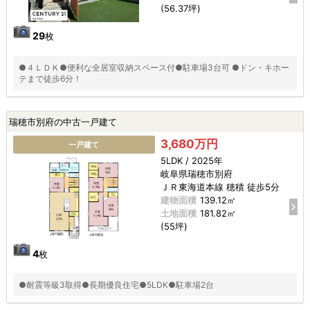
(56.37坪)
29
枚
●４ＬＤＫ●便利な全居室収納スペース付●駐車場3台可 ●ドン・キホー
テまで徒歩6分！
瑞穂市別府の中古一戸建て
3,680万円
一戸建て
5LDK / 2025年
岐阜県瑞穂市別府
ＪＲ東海道本線 穂積 徒歩5分
建物面積
139.12㎡
土地面積
181.82㎡
(55坪)
4
枚
●耐震等級3取得●長期優良住宅●5LDK●駐車場2台