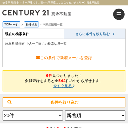
岐阜県 瑞穂市 中古一戸建て｜大垣市の不動産のことならセンチュリー21真永不動産
TOPページ
>
物件検索
>
不動産情報一覧
現在の検索条件
さらに条件を絞り込む
岐阜県 瑞穂市 中古一戸建ての検索結果一覧
この条件で新着メールを登録
6件
見つかりました！
会員登録をすると全
544
件の中から探せます。
今すぐ見る
条件を絞り込む