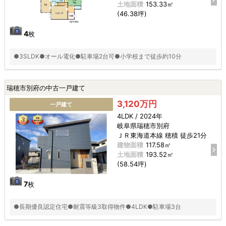
土地面積
153.33㎡
(46.38坪)
4
枚
●3SLDK●オール電化●駐車場2台可●小学校まで徒歩約10分
瑞穂市別府の中古一戸建て
3,120万円
一戸建て
4LDK / 2024年
岐阜県瑞穂市別府
ＪＲ東海道本線 穂積 徒歩21分
建物面積
117.58㎡
土地面積
193.52㎡
(58.54坪)
7
枚
●長期優良認定住宅●耐震等級3取得物件●4LDK●駐車場3台