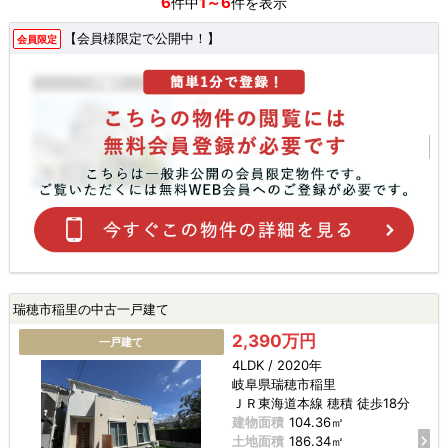
6
1～6
件中
件を表示
【会員様限定で公開中！】
会員限定
瑞穂市稲里の中古一戸建て
2,390万円
一戸建て
4LDK / 2020年
岐阜県瑞穂市稲里
ＪＲ東海道本線 穂積 徒歩18分
建物面積
104.36㎡
土地面積
186.34㎡