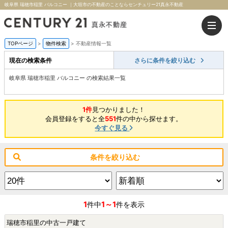
岐阜県 瑞穂市稲里 バルコニー ｜大垣市の不動産のことならセンチュリー21真永不動産
TOPページ
>
物件検索
>
不動産情報一覧
現在の検索条件
さらに条件を絞り込む
岐阜県 瑞穂市稲里 バルコニー の検索結果一覧
1件
見つかりました！
会員登録をすると全
551
件の中から探せます。
今すぐ見る
条件を絞り込む
1
1～1
件中
件を表示
瑞穂市稲里の中古一戸建て