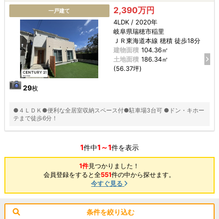
2,390万円
一戸建て
4LDK / 2020年
岐阜県瑞穂市稲里
ＪＲ東海道本線 穂積 徒歩18分
建物面積
104.36㎡
土地面積
186.34㎡
(56.37坪)
29
枚
●４ＬＤＫ●便利な全居室収納スペース付●駐車場3台可 ●ドン・キホー
テまで徒歩6分！
1
1～1
件中
件を表示
1件
見つかりました！
会員登録をすると全
551
件の中から探せます。
今すぐ見る
条件を絞り込む