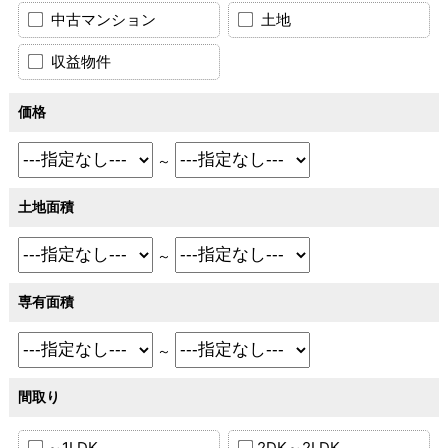
中古マンション
土地
収益物件
価格
～
土地面積
～
専有面積
～
間取り
～1LDK
2DK～2LDK