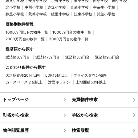
興文小学校
安井小学校
小野小学校
東小学校
西小学校
南小学校
北小学校
中川小学校
赤坂小学校
青墓小学校
宇留生小学校
静里小学校
荒崎小学校
綾里小学校
江東小学校
川並小学校
価格別物件情報
1000万円以下の物件一覧
1000万円台の物件一覧
2000万円台の物件一覧
3000万円台の物件一覧
返済額から探す
返済額6万円台
返済額7万円台
返済額8万円台
返済額9万円台
こだわり条件から探す
大垣駅徒歩20分以内
LDK15帖以上
プライスダウン物件
カースペース２台以上
対面キッチン
土地面積50坪以上
トップページ
売買物件検索
町名から検索
学区から検索
物件閲覧履歴
検索履歴