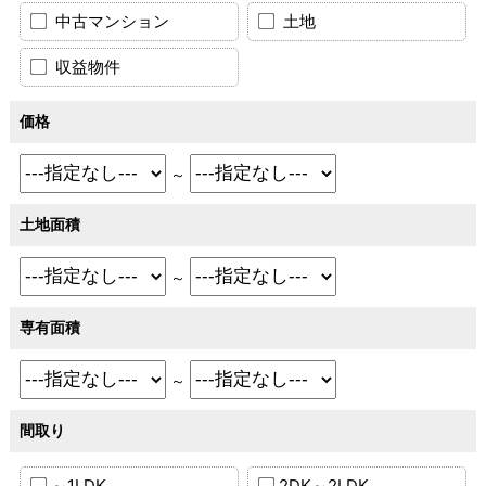
中古マンション
土地
収益物件
価格
～
土地面積
～
専有面積
～
間取り
～1LDK
2DK～2LDK