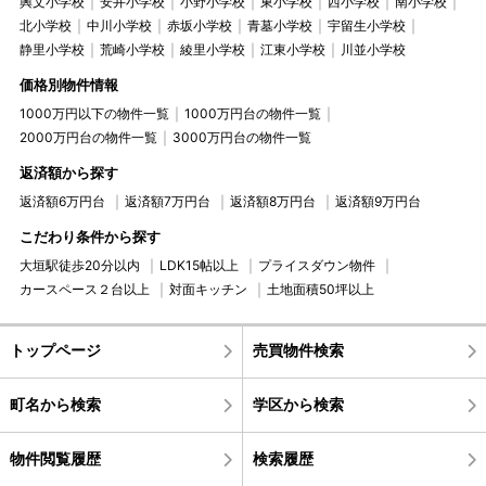
興文小学校
安井小学校
小野小学校
東小学校
西小学校
南小学校
北小学校
中川小学校
赤坂小学校
青墓小学校
宇留生小学校
静里小学校
荒崎小学校
綾里小学校
江東小学校
川並小学校
価格別物件情報
1000万円以下の物件一覧
1000万円台の物件一覧
2000万円台の物件一覧
3000万円台の物件一覧
返済額から探す
返済額6万円台
返済額7万円台
返済額8万円台
返済額9万円台
こだわり条件から探す
大垣駅徒歩20分以内
LDK15帖以上
プライスダウン物件
カースペース２台以上
対面キッチン
土地面積50坪以上
トップページ
売買物件検索
町名から検索
学区から検索
物件閲覧履歴
検索履歴