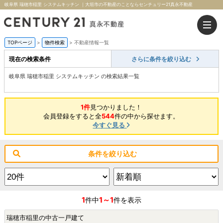
岐阜県 瑞穂市稲里 システムキッチン ｜大垣市の不動産のことならセンチュリー21真永不動産
TOPページ
>
物件検索
>
不動産情報一覧
現在の検索条件
さらに条件を絞り込む
岐阜県 瑞穂市稲里 システムキッチン の検索結果一覧
1件
見つかりました！
会員登録をすると全
544
件の中から探せます。
今すぐ見る
条件を絞り込む
1
1～1
件中
件を表示
瑞穂市稲里の中古一戸建て