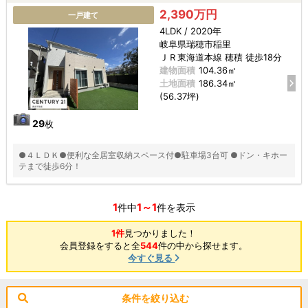
2,390万円
一戸建て
4LDK / 2020年
岐阜県瑞穂市稲里
ＪＲ東海道本線 穂積 徒歩18分
建物面積
104.36㎡
土地面積
186.34㎡
(56.37坪)
29
枚
●４ＬＤＫ●便利な全居室収納スペース付●駐車場3台可 ●ドン・キホー
テまで徒歩6分！
1
1～1
件中
件を表示
1件
見つかりました！
会員登録をすると全
544
件の中から探せます。
今すぐ見る
条件を絞り込む