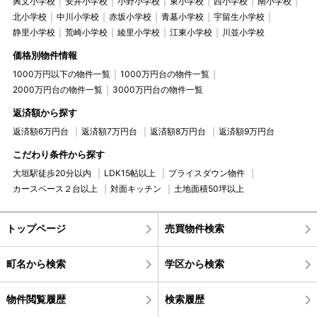
興文小学校
安井小学校
小野小学校
東小学校
西小学校
南小学校
北小学校
中川小学校
赤坂小学校
青墓小学校
宇留生小学校
静里小学校
荒崎小学校
綾里小学校
江東小学校
川並小学校
価格別物件情報
1000万円以下の物件一覧
1000万円台の物件一覧
2000万円台の物件一覧
3000万円台の物件一覧
返済額から探す
返済額6万円台
返済額7万円台
返済額8万円台
返済額9万円台
こだわり条件から探す
大垣駅徒歩20分以内
LDK15帖以上
プライスダウン物件
カースペース２台以上
対面キッチン
土地面積50坪以上
トップページ
売買物件検索
町名から検索
学区から検索
物件閲覧履歴
検索履歴