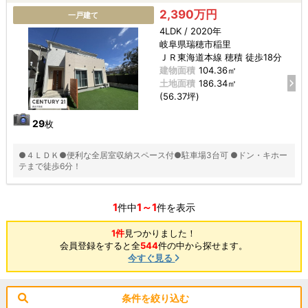
2,390万円
一戸建て
4LDK / 2020年
岐阜県瑞穂市稲里
ＪＲ東海道本線 穂積 徒歩18分
建物面積
104.36㎡
土地面積
186.34㎡
(56.37坪)
29
枚
●４ＬＤＫ●便利な全居室収納スペース付●駐車場3台可 ●ドン・キホー
テまで徒歩6分！
1
1～1
件中
件を表示
1件
見つかりました！
会員登録をすると全
544
件の中から探せます。
今すぐ見る
条件を絞り込む