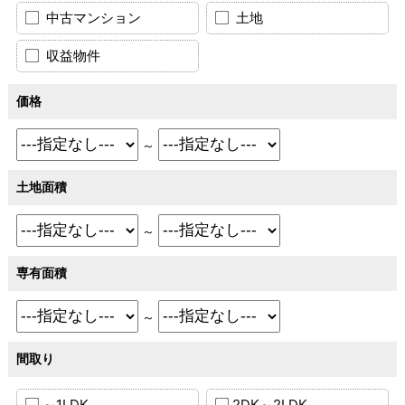
中古マンション
土地
収益物件
価格
～
土地面積
～
専有面積
～
間取り
～1LDK
2DK～2LDK