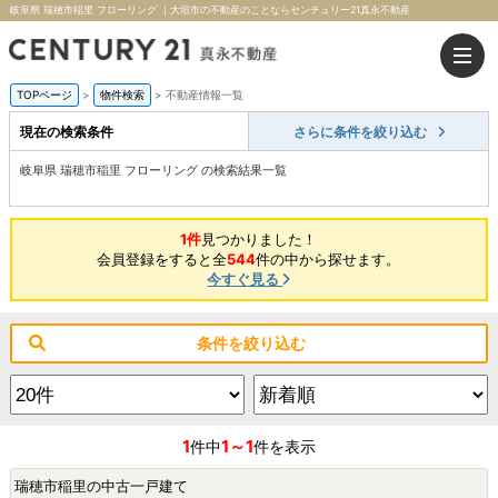
岐阜県 瑞穂市稲里 フローリング ｜大垣市の不動産のことならセンチュリー21真永不動産
TOPページ
>
物件検索
>
不動産情報一覧
現在の検索条件
さらに条件を絞り込む
岐阜県 瑞穂市稲里 フローリング の検索結果一覧
1件
見つかりました！
会員登録をすると全
544
件の中から探せます。
今すぐ見る
条件を絞り込む
1
1～1
件中
件を表示
瑞穂市稲里の中古一戸建て