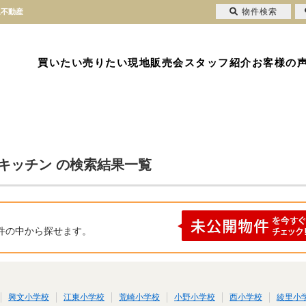
物件検索
永不動産
買いたい
売りたい
現地販売会
スタッフ紹介
お客様の
ーキッチン の検索結果一覧
件の中から探せます。
興文小学校
江東小学校
荒崎小学校
小野小学校
西小学校
綾里小