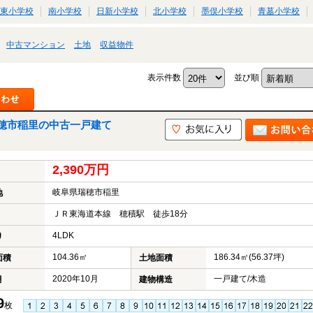
東小学校
南小学校
日新小学校
北小学校
墨俣小学校
青墓小学校
中古マンション
土地
収益物件
表示件数
並び順
穂市稲里の中古一戸建て
2,390万円
岐阜県瑞穂市稲里
地
ＪＲ東海道本線 穂積駅 徒歩18分
4LDK
り
104.36㎡
186.34㎡(56.37坪)
面積
土地面積
2020年10月
一戸建て/木造
月
建物構造
9
枚