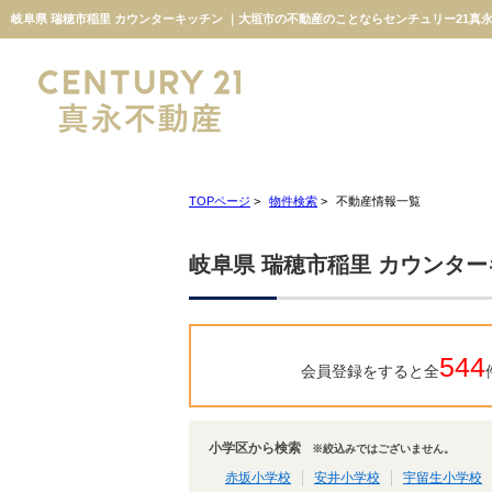
岐阜県 瑞穂市稲里 カウンターキッチン ｜大垣市の不動産のことならセンチュリー21真
TOPページ
>
物件検索
>
不動産情報一覧
岐阜県 瑞穂市稲里 カウンタ
544
会員登録をすると全
小学区から検索
※絞込みではございません。
赤坂小学校
安井小学校
宇留生小学校