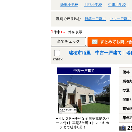
静里小学校
川並小学校
中川小学校
種別で絞り込む
新築一戸建て
中古一戸建て
1
件中
1～1
件を表示
瑞穂市稲里 中古一戸建て｜瑞
check
中古一戸建て
価格
所在
交通
間取
建物
築年
●４ＬＤＫ●便利な全居室収納スペ
ース付●駐車場3台可 ●ドン・キホ
2
ーテまで徒歩6分！