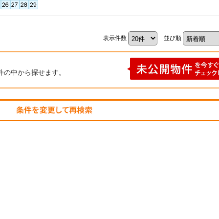
表示件数
並び順
件の中から探せます。