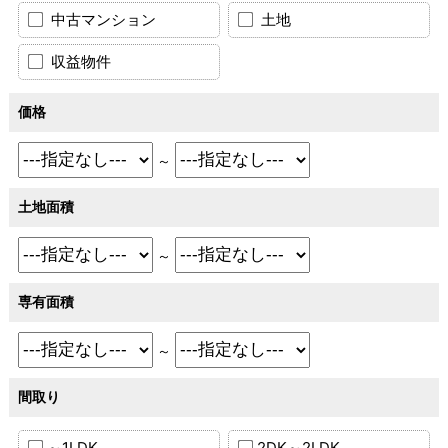
中古マンション
土地
収益物件
価格
～
土地面積
～
専有面積
～
間取り
～1LDK
2DK～2LDK