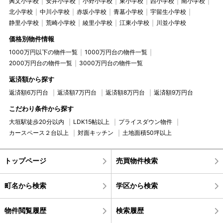
興文小学校
安井小学校
小野小学校
東小学校
西小学校
南小学校
北小学校
中川小学校
赤坂小学校
青墓小学校
宇留生小学校
静里小学校
荒崎小学校
綾里小学校
江東小学校
川並小学校
価格別物件情報
1000万円以下の物件一覧
1000万円台の物件一覧
2000万円台の物件一覧
3000万円台の物件一覧
返済額から探す
返済額6万円台
返済額7万円台
返済額8万円台
返済額9万円台
こだわり条件から探す
大垣駅徒歩20分以内
LDK15帖以上
プライスダウン物件
カースペース２台以上
対面キッチン
土地面積50坪以上
トップページ
売買物件検索
町名から検索
学区から検索
物件閲覧履歴
検索履歴