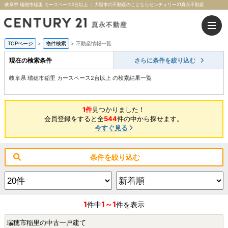
岐阜県 瑞穂市稲里 カースペース2台以上 ｜大垣市の不動産のことならセンチュリー21真永不動産
TOPページ
>
物件検索
>
不動産情報一覧
現在の検索条件
さらに条件を絞り込む
岐阜県 瑞穂市稲里 カースペース2台以上 の検索結果一覧
1件
見つかりました！
会員登録をすると全
544
件の中から探せます。
今すぐ見る
条件を絞り込む
1
1～1
件中
件を表示
瑞穂市稲里の中古一戸建て