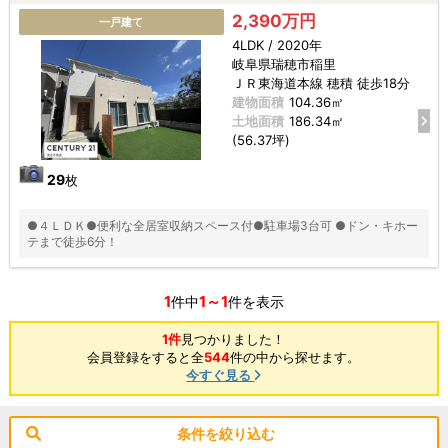
2,390万円
一戸建て
4LDK / 2020年
岐阜県瑞穂市稲里
ＪＲ東海道本線 穂積 徒歩18分
建物面積
104.36㎡
土地面積
186.34㎡
(56.37坪)
29
枚
●４ＬＤＫ●便利な全居室収納スペース付●駐車場3台可 ●ドン・キホー
テまで徒歩6分！
1
1～1
件中
件を表示
1件
見つかりました！
会員登録をすると全
544
件の中から探せます。
今すぐ見る
条件を絞り込む