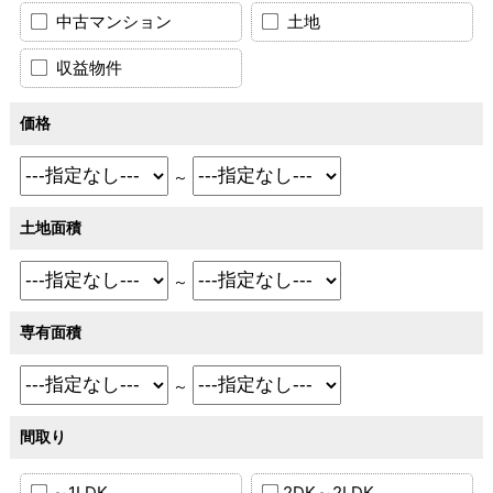
中古マンション
土地
収益物件
価格
～
土地面積
～
専有面積
～
間取り
～1LDK
2DK～2LDK