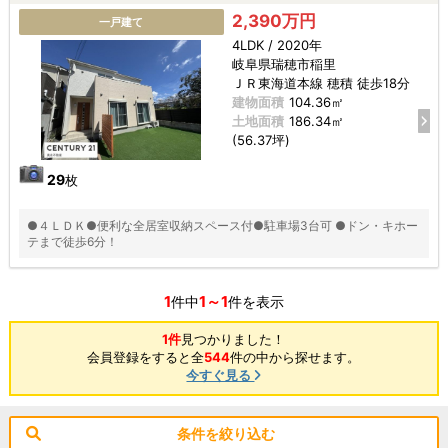
2,390万円
一戸建て
4LDK / 2020年
岐阜県瑞穂市稲里
ＪＲ東海道本線 穂積 徒歩18分
建物面積
104.36㎡
土地面積
186.34㎡
(56.37坪)
29
枚
●４ＬＤＫ●便利な全居室収納スペース付●駐車場3台可 ●ドン・キホー
テまで徒歩6分！
1
1～1
件中
件を表示
1件
見つかりました！
会員登録をすると全
544
件の中から探せます。
今すぐ見る
条件を絞り込む