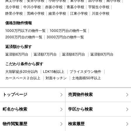
興文小学校
安井小学校
小野小学校
東小学校
西小学校
南小学校
北小学校
中川小学校
赤坂小学校
青墓小学校
宇留生小学校
静里小学校
荒崎小学校
綾里小学校
江東小学校
川並小学校
価格別物件情報
1000万円以下の物件一覧
1000万円台の物件一覧
2000万円台の物件一覧
3000万円台の物件一覧
返済額から探す
返済額6万円台
返済額7万円台
返済額8万円台
返済額9万円台
こだわり条件から探す
大垣駅徒歩20分以内
LDK15帖以上
プライスダウン物件
カースペース２台以上
対面キッチン
土地面積50坪以上
トップページ
売買物件検索
町名から検索
学区から検索
物件閲覧履歴
検索履歴