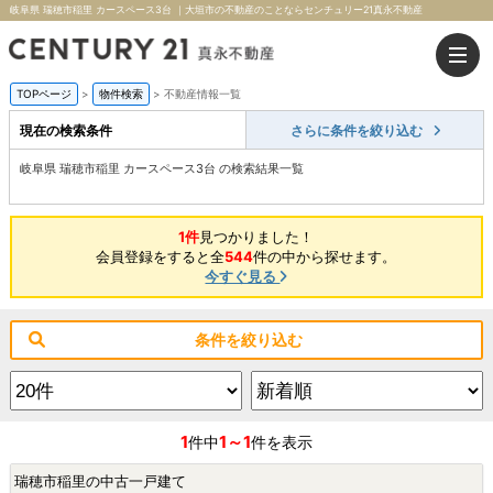
岐阜県 瑞穂市稲里 カースペース3台 ｜大垣市の不動産のことならセンチュリー21真永不動産
TOPページ
>
物件検索
>
不動産情報一覧
現在の検索条件
さらに条件を絞り込む
岐阜県 瑞穂市稲里 カースペース3台 の検索結果一覧
1件
見つかりました！
会員登録をすると全
544
件の中から探せます。
今すぐ見る
条件を絞り込む
1
1～1
件中
件を表示
瑞穂市稲里の中古一戸建て