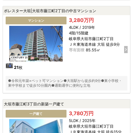
ポレスター大垣|大垣市藤江町2丁目の中古マンション
3,280万円
マンション
4LDK / 2019年
4階/15階建
岐阜県大垣市藤江町2丁目
ＪＲ東海道本線 大垣 徒歩9分
専有面積
85.55㎡
21
枚
●令和元年築×ペット可マンション●大垣駅から徒歩約9分●東小学校・
東中学校まで徒歩10分圏内●通勤通学に便利な立地
大垣市藤江町3丁目の新築一戸建て
3,780万円
一戸建て
5LDK / 2025年
岐阜県大垣市藤江町3丁目
ＪＲ東海道本線 大垣 徒歩15分