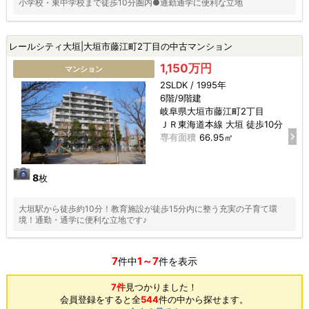
小学校・東中学校まで徒歩10分圏内●通勤通学に便利な立地
レールシティ大垣|大垣市藤江町2丁目の中古マンション
1,150万円
マンション
2SLDK / 1995年
6階/9階建
岐阜県大垣市藤江町2丁目
ＪＲ東海道本線 大垣 徒歩10分
専有面積
66.95㎡
8
枚
大垣駅から徒歩約10分！教育施設が徒歩15分内に整う充実の子育て環
境！通勤・通学に便利な立地です♪
7
1～7
件中
件を表示
7件
見つかりました！
会員登録をすると全
544
件の中から探せます。