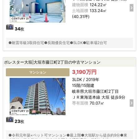
建物面積
124.22㎡
土地面積
133.24㎡
(40.31坪)
34
枚
●耐震等級3取得住宅●長期優良住宅●5LDK●駐車場2台可
ポレスター大垣|大垣市藤江町2丁目の中古マンション
3,190万円
マンション
3LDK / 2019年
15階/15階建
岐阜県大垣市藤江町2丁目
ＪＲ東海道本線 大垣 徒歩9分
専有面積
70.07㎡
23
枚
●令和元年築×ペット可マンション●最上階●大垣駅から徒歩約9分●東