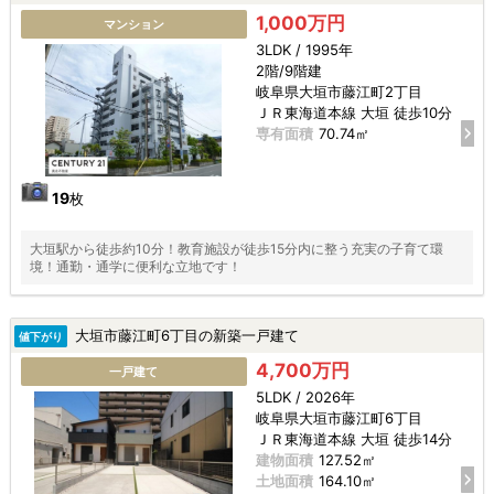
1,000万円
マンション
3LDK / 1995年
2階/9階建
岐阜県大垣市藤江町2丁目
ＪＲ東海道本線 大垣 徒歩10分
専有面積
70.74㎡
19
枚
大垣駅から徒歩約10分！教育施設が徒歩15分内に整う充実の子育て環
境！通勤・通学に便利な立地です！
大垣市藤江町6丁目の新築一戸建て
値下がり
4,700万円
一戸建て
5LDK / 2026年
岐阜県大垣市藤江町6丁目
ＪＲ東海道本線 大垣 徒歩14分
建物面積
127.52㎡
土地面積
164.10㎡