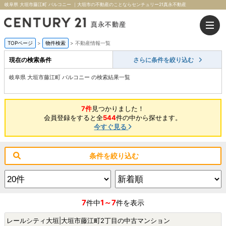
岐阜県 大垣市藤江町 バルコニー ｜大垣市の不動産のことならセンチュリー21真永不動産
TOPページ
>
物件検索
>
不動産情報一覧
現在の検索条件
さらに条件を絞り込む
岐阜県 大垣市藤江町 バルコニー の検索結果一覧
7件
見つかりました！
会員登録をすると全
544
件の中から探せます。
今すぐ見る
条件を絞り込む
7
1～7
件中
件を表示
レールシティ大垣|大垣市藤江町2丁目の中古マンション