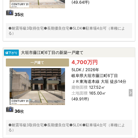
(49.64坪)
35
枚
●耐震等級3取得住宅●長期優良住宅●5LDK●駐車場4台可（車種によ
る）
大垣市藤江町6丁目の新築一戸建て
値下がり
4,700万円
一戸建て
5LDK / 2026年
岐阜県大垣市藤江町6丁目
ＪＲ東海道本線 大垣 徒歩14分
建物面積
127.52㎡
土地面積
165.00㎡
(49.91坪)
36
枚
●耐震等級3取得住宅●長期優良住宅●5LDK●駐車場4台可（車種によ
る）