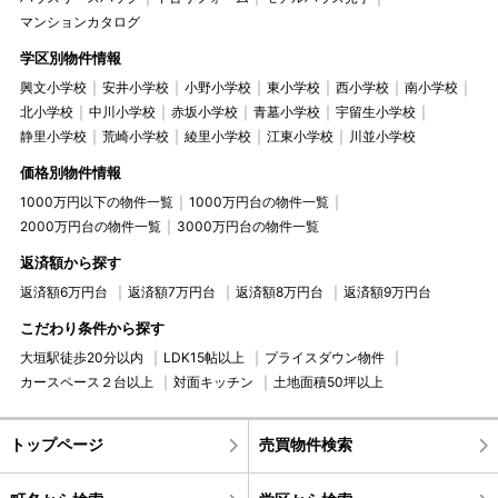
マンションカタログ
学区別物件情報
興文小学校
安井小学校
小野小学校
東小学校
西小学校
南小学校
北小学校
中川小学校
赤坂小学校
青墓小学校
宇留生小学校
静里小学校
荒崎小学校
綾里小学校
江東小学校
川並小学校
価格別物件情報
1000万円以下の物件一覧
1000万円台の物件一覧
2000万円台の物件一覧
3000万円台の物件一覧
返済額から探す
返済額6万円台
返済額7万円台
返済額8万円台
返済額9万円台
こだわり条件から探す
大垣駅徒歩20分以内
LDK15帖以上
プライスダウン物件
カースペース２台以上
対面キッチン
土地面積50坪以上
トップページ
売買物件検索