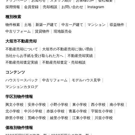
トップページ
お知らせ
スタッフ紹介
お客様の声
会社概要
採用情報
会員登録
売却相談
お問い合わせ
Instagram
種別検索
物件検索
土地
新築一戸建て
中古一戸建て
マンション
収益物件
中古リフォーム
賃貸物件
現地販売会
大垣市不動産売却
不動産売却について
大垣市の不動産売却に強い理由
当社からお手紙を受け取られた方へ
不動産売却実績
不動産売却査定実績
不動産売却査定・売却相談
コンテンツ
ハウスリースバック
中古リフォーム
モデルハウス見学
マンションカタログ
学区別物件情報
興文小学校
安井小学校
小野小学校
東小学校
西小学校
南小学校
北小学校
中川小学校
赤坂小学校
青墓小学校
宇留生小学校
静里小学校
荒崎小学校
綾里小学校
江東小学校
川並小学校
価格別物件情報