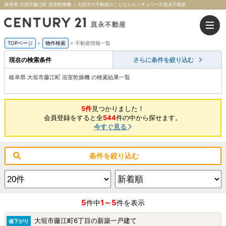
岐阜県 大垣市藤江町 浴室乾燥機 ｜大垣市の不動産のことならセンチュリー21真永不動産
TOPページ
>
物件検索
>
不動産情報一覧
現在の検索条件
さらに条件を絞り込む
岐阜県 大垣市藤江町 浴室乾燥機 の検索結果一覧
5件
見つかりました！
会員登録をすると全
544
件の中から探せます。
今すぐ見る
条件を絞り込む
5
1～5
件中
件を表示
大垣市藤江町6丁目の新築一戸建て
値下がり