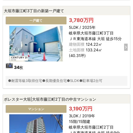
大垣市藤江町3丁目の新築一戸建て
3,780万円
一戸建て
5LDK / 2025年
岐阜県大垣市藤江町3丁目
ＪＲ東海道本線 大垣 徒歩15分
建物面積
124.22㎡
土地面積
133.24㎡
(40.31坪)
34
枚
●耐震等級3取得住宅●長期優良住宅●5LDK●駐車場2台可
ポレスター大垣|大垣市藤江町2丁目の中古マンション
3,190万円
マンション
3LDK / 2019年
15階/15階建
岐阜県大垣市藤江町2丁目
ＪＲ東海道本線 大垣 徒歩9分