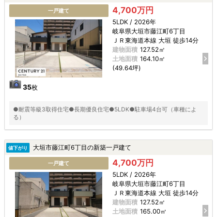
4,700万円
一戸建て
5LDK / 2026年
岐阜県大垣市藤江町6丁目
ＪＲ東海道本線 大垣 徒歩14分
建物面積
127.52㎡
土地面積
164.10㎡
(49.64坪)
35
枚
●耐震等級3取得住宅●長期優良住宅●5LDK●駐車場4台可（車種によ
る）
大垣市藤江町6丁目の新築一戸建て
値下がり
4,700万円
一戸建て
5LDK / 2026年
岐阜県大垣市藤江町6丁目
ＪＲ東海道本線 大垣 徒歩14分
建物面積
127.52㎡
土地面積
165.00㎡