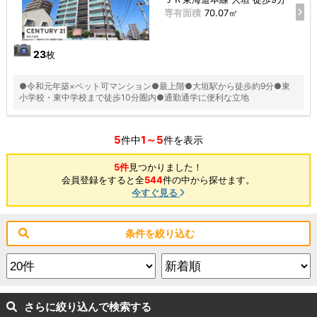
専有面積
70.07㎡
23
枚
●令和元年築×ペット可マンション●最上階●大垣駅から徒歩約9分●東
小学校・東中学校まで徒歩10分圏内●通勤通学に便利な立地
5
1～5
件中
件を表示
5件
見つかりました！
会員登録をすると全
544
件の中から探せます。
今すぐ見る
条件を絞り込む
さらに絞り込んで検索する