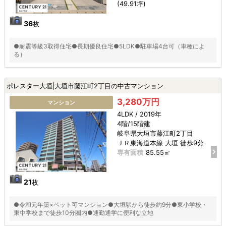
(49.91坪)
36
枚
●耐震等級3取得住宅●長期優良住宅●5LDK●駐車場4台可（車種によ
る）
ポレスター大垣|大垣市藤江町2丁目の中古マンション
3,280万円
マンション
4LDK / 2019年
4階/15階建
岐阜県大垣市藤江町2丁目
ＪＲ東海道本線 大垣 徒歩9分
専有面積
85.55㎡
21
枚
●令和元年築×ペット可マンション●大垣駅から徒歩約9分●東小学校・
東中学校まで徒歩10分圏内●通勤通学に便利な立地