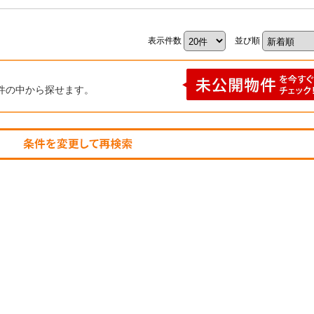
表示件数
並び順
件の中から探せます。