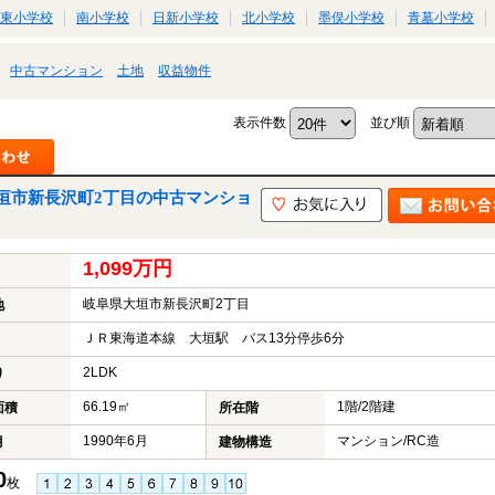
東小学校
南小学校
日新小学校
北小学校
墨俣小学校
青墓小学校
中古マンション
土地
収益物件
表示件数
並び順
垣市新長沢町2丁目の中古マンショ
1,099万円
岐阜県大垣市新長沢町2丁目
地
ＪＲ東海道本線 大垣駅 バス13分停歩6分
2LDK
り
66.19㎡
1階/2階建
面積
所在階
1990年6月
マンション/RC造
月
建物構造
0
枚