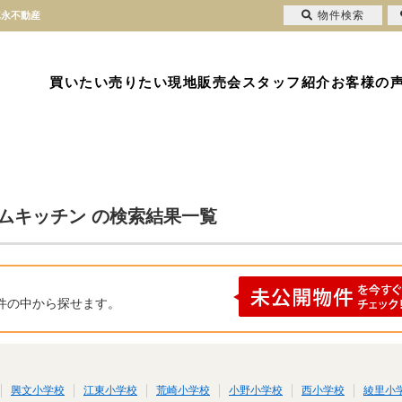
物件検索
真永不動産
買いたい
売りたい
現地販売会
スタッフ紹介
お客様の
テムキッチン の検索結果一覧
件の中から探せます。
興文小学校
江東小学校
荒崎小学校
小野小学校
西小学校
綾里小