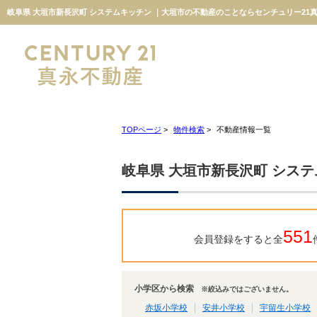
岐阜県 大垣市新長沢町 システムキッチン ｜大垣市の不動産のことならセンチュリー21
TOPページ
>
物件検索
>
不動産情報一覧
岐阜県 大垣市新長沢町 シス
551
会員登録をすると全
小学区から検索
※絞込みではございません。
赤坂小学校
安井小学校
宇留生小学校