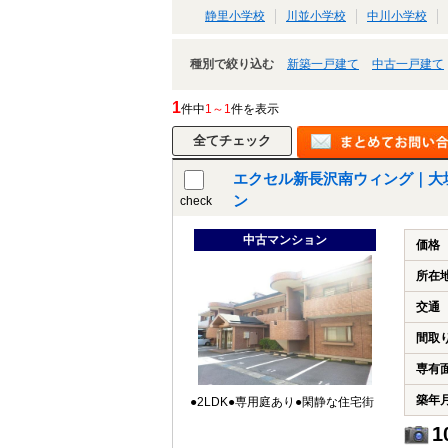
静里小学校
川並小学校
中川小学校
種別で絞り込む
新築一戸建て
中古一戸建て
1
件中
1～1
件を表示
エクセル新長沢南ウィング｜大
ン
check
中古マンション
価格
所在
交通
間取
専有
築年
●2LDK●専用庭あり●閑静な住宅街
1