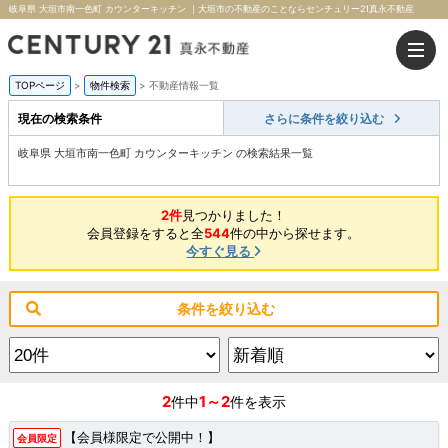
岐阜県 大垣市南一色町 カウンターキッチン ｜大垣市の不動産のことならセンチュリー21真永不動産
TOPページ
>
物件検索
>
不動産情報一覧
現在の検索条件
さらに条件を絞り込む
岐阜県 大垣市南一色町 カウンターキッチン の検索結果一覧
2件
見つかりました！
会員登録をすると全
544
件の中から探せます。
今すぐ見る
条件を絞り込む
2
1～2
件中
件を表示
【会員様限定で公開中！】
会員限定