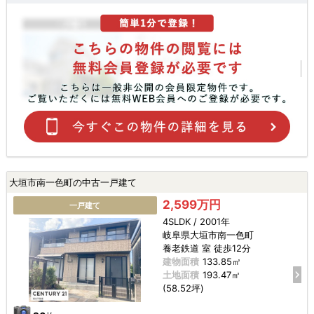
大垣市南一色町の中古一戸建て
2,599万円
一戸建て
4SLDK / 2001年
岐阜県大垣市南一色町
養老鉄道 室 徒歩12分
建物面積
133.85㎡
土地面積
193.47㎡
(58.52坪)