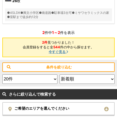
26
枚
●4SLDK●興文小学区●南道路●駐車場3台可●ミサワセラミックスの家
●室駅まで徒歩約12分
2
1～2
件中
件を表示
2件
見つかりました！
会員登録をすると全
544
件の中から探せます。
今すぐ見る
条件を絞り込む
さらに絞り込んで検索する
ご希望のエリアを選んでください