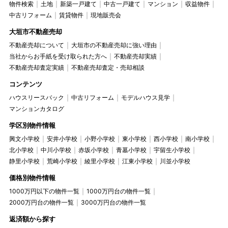
物件検索
土地
新築一戸建て
中古一戸建て
マンション
収益物件
中古リフォーム
賃貸物件
現地販売会
大垣市不動産売却
不動産売却について
大垣市の不動産売却に強い理由
当社からお手紙を受け取られた方へ
不動産売却実績
不動産売却査定実績
不動産売却査定・売却相談
コンテンツ
ハウスリースバック
中古リフォーム
モデルハウス見学
マンションカタログ
学区別物件情報
興文小学校
安井小学校
小野小学校
東小学校
西小学校
南小学校
北小学校
中川小学校
赤坂小学校
青墓小学校
宇留生小学校
静里小学校
荒崎小学校
綾里小学校
江東小学校
川並小学校
価格別物件情報
1000万円以下の物件一覧
1000万円台の物件一覧
2000万円台の物件一覧
3000万円台の物件一覧
返済額から探す