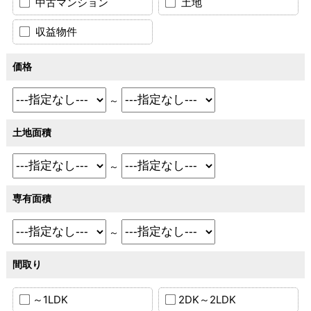
中古マンション
土地
収益物件
価格
～
土地面積
～
専有面積
～
間取り
～1LDK
2DK～2LDK