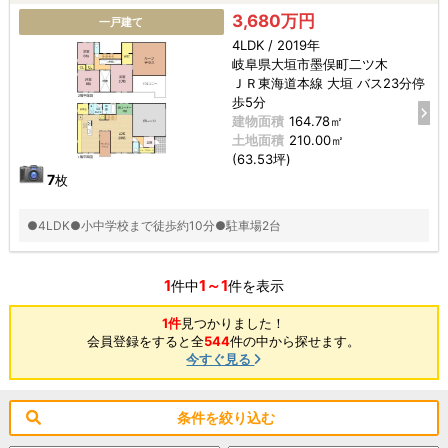
3,680万円
一戸建て
4LDK / 2019年
岐阜県大垣市墨俣町二ツ木
ＪＲ東海道本線 大垣 バス23分停
歩5分
建物面積
164.78㎡
土地面積
210.00㎡
(63.53坪)
7
枚
●4LDK●小中学校まで徒歩約10分●駐車場2台
1
1～1
件中
件を表示
1件
見つかりました！
会員登録をすると全
544
件の中から探せます。
今すぐ見る
条件を絞り込む