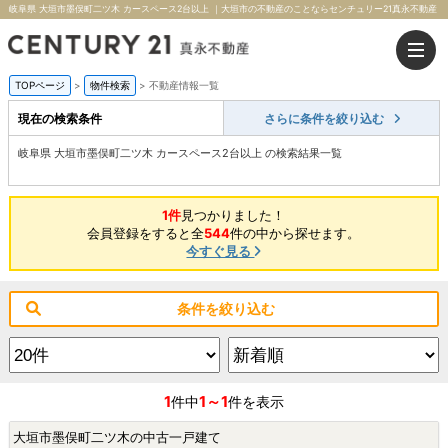
岐阜県 大垣市墨俣町二ツ木 カースペース2台以上 ｜大垣市の不動産のことならセンチュリー21真永不動産
TOPページ
>
物件検索
>
不動産情報一覧
現在の検索条件
さらに条件を絞り込む
岐阜県 大垣市墨俣町二ツ木 カースペース2台以上 の検索結果一覧
1件
見つかりました！
会員登録をすると全
544
件の中から探せます。
今すぐ見る
条件を絞り込む
1
1～1
件中
件を表示
大垣市墨俣町二ツ木の中古一戸建て