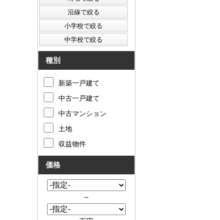
種別
新築一戸建て
中古一戸建て
中古マンション
土地
収益物件
価格
～