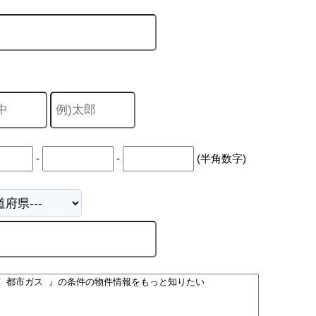
-
-
(半角数字)