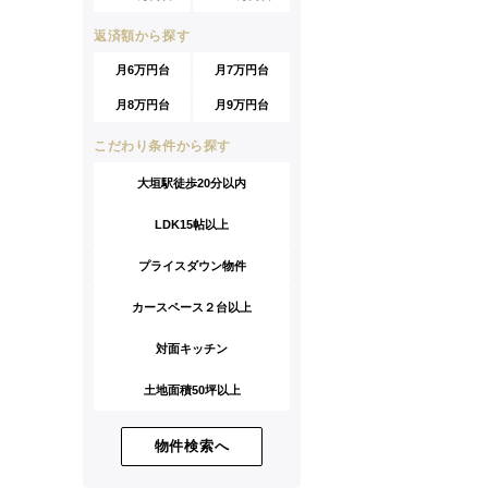
返済額から探す
月6万円台
月7万円台
月8万円台
月9万円台
こだわり条件から探す
大垣駅徒歩20分以内
LDK15帖以上
プライスダウン物件
カースペース２台以上
対面キッチン
土地面積50坪以上
物件検索へ