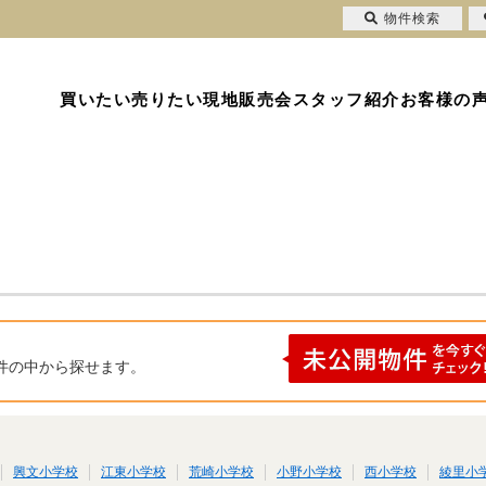
物件検索
買いたい
売りたい
現地販売会
スタッフ紹介
お客様の
件の中から探せます。
興文小学校
江東小学校
荒崎小学校
小野小学校
西小学校
綾里小