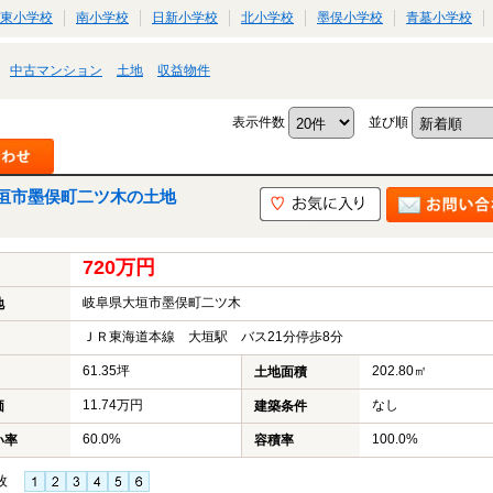
東小学校
南小学校
日新小学校
北小学校
墨俣小学校
青墓小学校
中古マンション
土地
収益物件
表示件数
並び順
垣市墨俣町二ツ木の土地
720万円
岐阜県大垣市墨俣町二ツ木
地
ＪＲ東海道本線 大垣駅 バス21分停歩8分
61.35坪
202.80㎡
土地面積
11.74万円
なし
価
建築条件
60.0%
100.0%
い率
容積率
枚