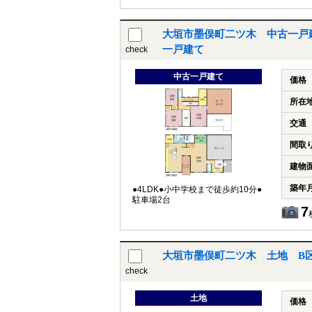
大垣市墨俣町二ツ木 中古一戸
一戸建て
check
中古一戸建て
価格
所在
交通
間取
建物
築年
●4LDK●小中学校まで徒歩約10分●
駐車場2台
7
大垣市墨俣町二ツ木 土地 B
check
土地
価格