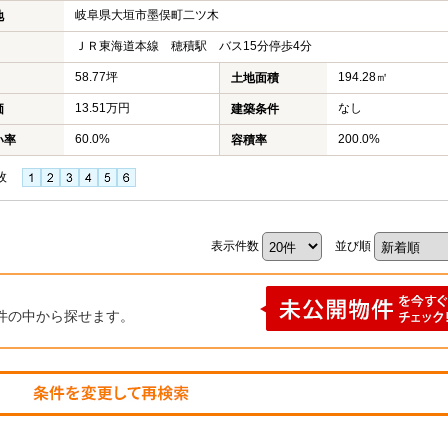
岐阜県大垣市墨俣町二ツ木
地
ＪＲ東海道本線 穂積駅 バス15分停歩4分
58.77坪
194.28㎡
土地面積
13.51万円
なし
価
建築条件
60.0%
200.0%
い率
容積率
枚
表示件数
並び順
件の中から探せます。