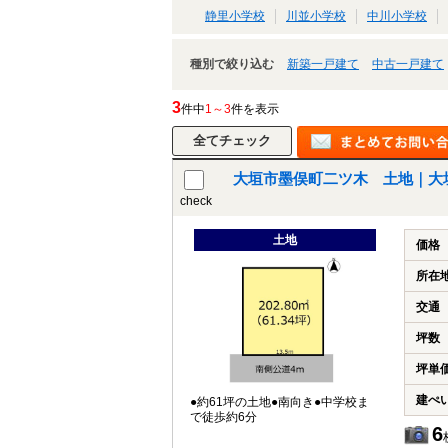
静里小学校
川並小学校
中川小学校
種別で絞り込む
新築一戸建て
中古一戸建て
3
件中
1～3
件を表示
大垣市墨俣町二ツ木 土地｜大
check
土地
価格
所在
交通
坪数
坪単
建ぺ
●約61坪の土地●南向き●中学校ま
で徒歩約6分
6