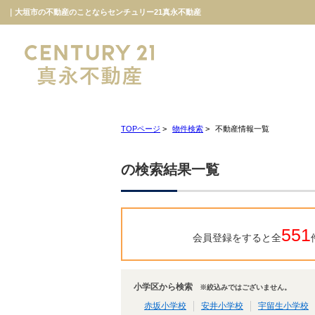
｜大垣市の不動産のことならセンチュリー21真永不動産
TOPページ
>
物件検索
>
不動産情報一覧
の検索結果一覧
551
会員登録をすると全
小学区から検索
※絞込みではございません。
赤坂小学校
安井小学校
宇留生小学校