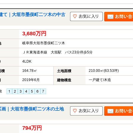
建て｜大垣市墨俣町二ツ木の中古
3,680万円
岐阜県大垣市墨俣町二ツ木
地
ＪＲ東海道本線 大垣駅 バス23分停歩5分
4LDK
り
164.78㎡
210.00㎡(63.53坪)
面積
土地面積
2019年6月
一戸建て/木造
月
建物構造
枚
区画｜大垣市墨俣町二ツ木の土地
794万円