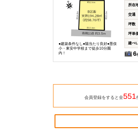
所在
交通
坪数
坪単
建ぺ
●建築条件なし●陽当たり良好●墨俣
小・東安中学校まで徒歩10分圏
6
内！
551
会員登録をすると全