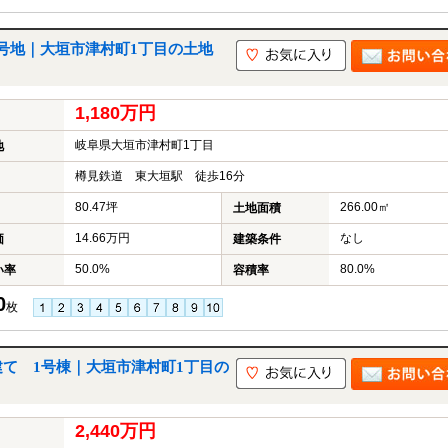
号地｜大垣市津村町1丁目の土地
1,180万円
岐阜県大垣市津村町1丁目
地
樽見鉄道 東大垣駅 徒歩16分
80.47坪
266.00㎡
土地面積
14.66万円
なし
価
建築条件
50.0%
80.0%
い率
容積率
0
枚
て 1号棟｜大垣市津村町1丁目の
2,440万円