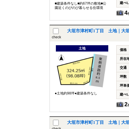
建ぺ
■建築条件なし■約67坪の敷地■公
園近くのびのび暮らせる住環境
4
大垣市津村町1丁目 土地｜大
check
土地
価格
所在
交通
坪数
坪単
●土地約98坪●建築条件なし
建ぺ
2
大垣市津村町1丁目 土地｜大
check