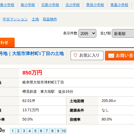
東小学校
南小学校
日新小学校
北小学校
墨俣小学校
青墓小学校
中古マンション
土地
収益物件
表示件数
並び順
号地｜大垣市津村町1丁目の土地
850万円
岐阜県大垣市津村町1丁目
地
樽見鉄道 東大垣駅 徒歩16分
62.01坪
205.00㎡
土地面積
13.71万円
なし
価
建築条件
50.0%
80.0%
い率
容積率
0
枚