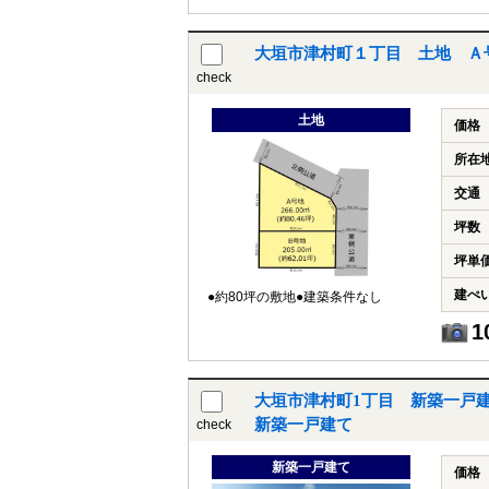
大垣市津村町１丁目 土地 Ａ
check
土地
価格
所在
交通
坪数
坪単
建ぺ
●約80坪の敷地●建築条件なし
1
大垣市津村町1丁目 新築一戸建
新築一戸建て
check
新築一戸建て
価格