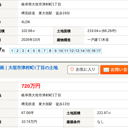
岐阜県大垣市津村町1丁目
地
樽見鉄道 東大垣駅 徒歩19分
4LDK
り
102.68㎡
219.04㎡(66.26坪)
面積
土地面積
2026年10月
一戸建て/木造
月
建物構造
7
枚
区画｜大垣市津村町1丁目の土地
720万円
岐阜県大垣市津村町1丁目
地
樽見鉄道 東大垣駅 徒歩13分
67.06坪
221.67㎡
土地面積
10.74万円
なし
価
建築条件