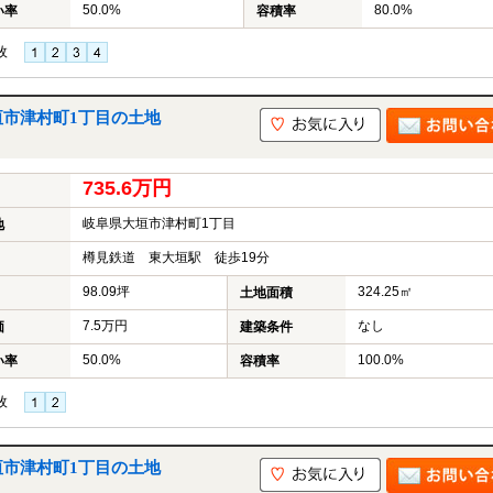
50.0%
80.0%
い率
容積率
枚
垣市津村町1丁目の土地
735.6万円
岐阜県大垣市津村町1丁目
地
樽見鉄道 東大垣駅 徒歩19分
98.09坪
324.25㎡
土地面積
7.5万円
なし
価
建築条件
50.0%
100.0%
い率
容積率
枚
垣市津村町1丁目の土地