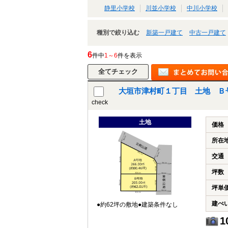
静里小学校
川並小学校
中川小学校
種別で絞り込む
新築一戸建て
中古一戸建て
6
件中
1～6
件を表示
大垣市津村町１丁目 土地 Ｂ
check
土地
価格
所在
交通
坪数
坪単
建ぺ
●約62坪の敷地●建築条件なし
1