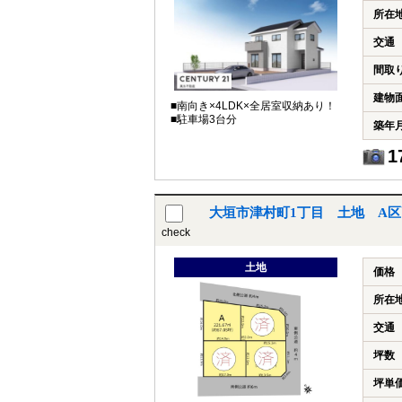
所在
交通
間取
建物
■南向き×4LDK×全居室収納あり！
■駐車場3台分
築年
1
大垣市津村町1丁目 土地 A
check
土地
価格
所在
交通
坪数
坪単