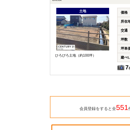
土地
価格
所在
交通
坪数
坪単
ひろびろ土地（約100坪）
建ぺ
7
551
会員登録をすると全