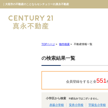
｜大垣市の不動産のことならセンチュリー21真永不動産
TOPページ
>
物件検索
>
不動産情報一覧
の検索結果一覧
551
会員登録をすると全
小学区から検索
※絞込みではございません。
赤坂小学校
安井小学校
宇留生小学校