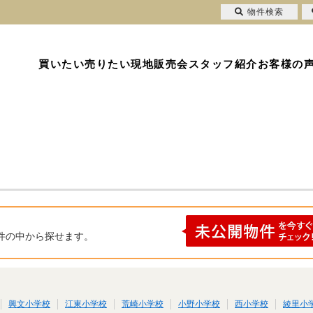
物件検索
買いたい
売りたい
現地販売会
スタッフ紹介
お客様の
件の中から探せます。
興文小学校
江東小学校
荒崎小学校
小野小学校
西小学校
綾里小