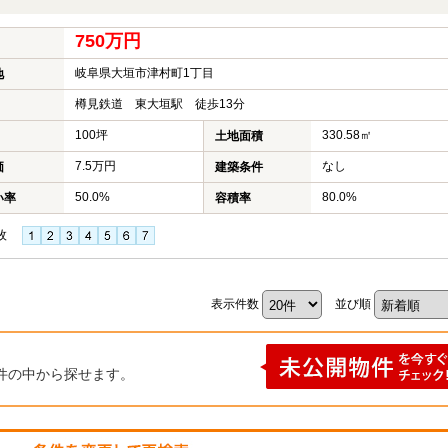
750万円
岐阜県大垣市津村町1丁目
地
樽見鉄道 東大垣駅 徒歩13分
100坪
330.58㎡
土地面積
7.5万円
なし
価
建築条件
50.0%
80.0%
い率
容積率
枚
表示件数
並び順
件の中から探せます。