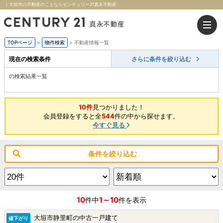
｜大垣市の不動産のことならセンチュリー21真永不動産
TOPページ
>
物件検索
>
不動産情報一覧
現在の検索条件
さらに条件を絞り込む
の検索結果一覧
10件
見つかりました！
会員登録をすると全
544
件の中から探せます。
今すぐ見る
条件を絞り込む
10
1～10
件中
件を表示
大垣市静里町の中古一戸建て
値下がり