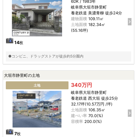
6DK / 1983年
岐阜県大垣市静里町
養老鉄道 美濃青柳 徒歩24分
建物面積
109.11㎡
土地面積
182.34㎡
(55.16坪)
14
枚
●コンビニ、ドラッグストアが徒歩約5分圏内
大垣市静里町の土地
340万円
土地
岐阜県大垣市静里町
養老鉄道 西大垣 徒歩25分
32.17坪(10.57万円 /坪)
土地面積
106.35㎡
建ぺい率
70.0(%)
容積率
200.0(%)
7
枚