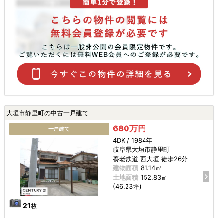
大垣市静里町の中古一戸建て
680万円
一戸建て
4DK / 1984年
岐阜県大垣市静里町
養老鉄道 西大垣 徒歩26分
建物面積
81.14㎡
土地面積
152.83㎡
(46.23坪)
21
枚