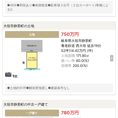
●4DK●和室あり●南側接道●駐車場３台可（２台カーポート(車種によ
る))
大垣市静里町の土地
750万円
土地
岐阜県大垣市静里町
養老鉄道 西大垣 徒歩19分
52坪(14.42万円 /坪)
土地面積
171.90㎡
建ぺい率
60.0(%)
容積率
200.0(%)
1
枚
●土地約51坪●解体更地渡し●建築条件なし
大垣市静里町の中古一戸建て
780万円
一戸建て