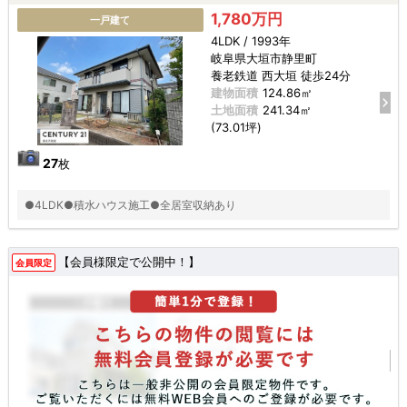
1,780万円
一戸建て
4LDK / 1993年
岐阜県大垣市静里町
養老鉄道 西大垣 徒歩24分
建物面積
124.86㎡
土地面積
241.34㎡
(73.01坪)
27
枚
●4LDK●積水ハウス施工●全居室収納あり
【会員様限定で公開中！】
会員限定