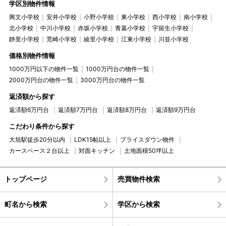
学区別物件情報
興文小学校
安井小学校
小野小学校
東小学校
西小学校
南小学校
北小学校
中川小学校
赤坂小学校
青墓小学校
宇留生小学校
静里小学校
荒崎小学校
綾里小学校
江東小学校
川並小学校
価格別物件情報
1000万円以下の物件一覧
1000万円台の物件一覧
2000万円台の物件一覧
3000万円台の物件一覧
返済額から探す
返済額6万円台
返済額7万円台
返済額8万円台
返済額9万円台
こだわり条件から探す
大垣駅徒歩20分以内
LDK15帖以上
プライスダウン物件
カースペース２台以上
対面キッチン
土地面積50坪以上
トップページ
売買物件検索
町名から検索
学区から検索