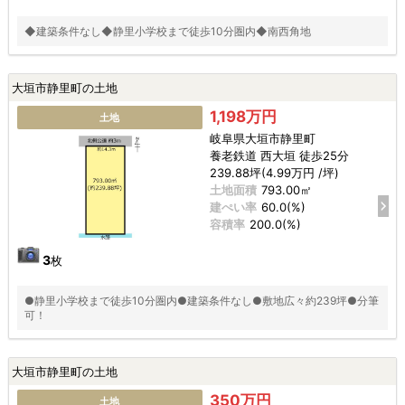
◆建築条件なし◆静里小学校まで徒歩10分圏内◆南西角地
大垣市静里町の土地
1,198万円
土地
岐阜県大垣市静里町
養老鉄道 西大垣 徒歩25分
239.88坪(4.99万円 /坪)
土地面積
793.00㎡
建ぺい率
60.0(%)
容積率
200.0(%)
3
枚
●静里小学校まで徒歩10分圏内●建築条件なし●敷地広々約239坪●分筆
可！
大垣市静里町の土地
350万円
土地