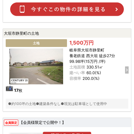
大垣市静里町の土地
1,500万円
土地
岐阜県大垣市静里町
養老鉄道 西大垣 徒歩27分
99.98坪(15万円 /坪)
土地面積
330.51㎡
建ぺい率
60.0(%)
容積率
200.0(%)
17
枚
●約100坪の土地●建築条件なし●現況は駐車場として使用中
【会員様限定で公開中！】
会員限定