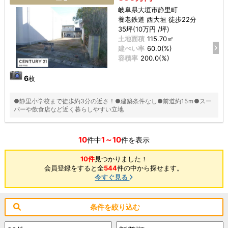
岐阜県大垣市静里町
養老鉄道 西大垣 徒歩22分
35坪(10万円 /坪)
土地面積
115.70㎡
建ぺい率
60.0(%)
容積率
200.0(%)
6
枚
●静里小学校まで徒歩約3分の近さ！●建築条件なし●前道約15ｍ●スー
パーや飲食店など近く暮らしやすい立地
10
1～10
件中
件を表示
10件
見つかりました！
会員登録をすると全
544
件の中から探せます。
今すぐ見る
条件を絞り込む