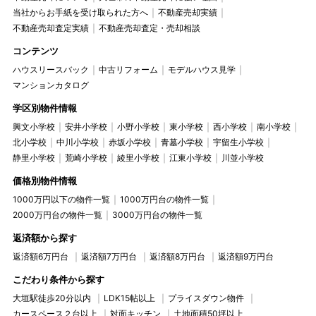
当社からお手紙を受け取られた方へ
不動産売却実績
不動産売却査定実績
不動産売却査定・売却相談
コンテンツ
ハウスリースバック
中古リフォーム
モデルハウス見学
マンションカタログ
学区別物件情報
興文小学校
安井小学校
小野小学校
東小学校
西小学校
南小学校
北小学校
中川小学校
赤坂小学校
青墓小学校
宇留生小学校
静里小学校
荒崎小学校
綾里小学校
江東小学校
川並小学校
価格別物件情報
1000万円以下の物件一覧
1000万円台の物件一覧
2000万円台の物件一覧
3000万円台の物件一覧
返済額から探す
返済額6万円台
返済額7万円台
返済額8万円台
返済額9万円台
こだわり条件から探す
大垣駅徒歩20分以内
LDK15帖以上
プライスダウン物件
カースペース２台以上
対面キッチン
土地面積50坪以上