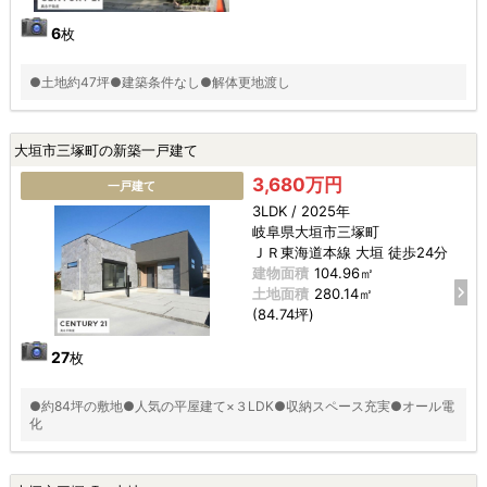
6
枚
●土地約47坪●建築条件なし●解体更地渡し
大垣市三塚町の新築一戸建て
3,680万円
一戸建て
3LDK / 2025年
岐阜県大垣市三塚町
ＪＲ東海道本線 大垣 徒歩24分
建物面積
104.96㎡
土地面積
280.14㎡
(84.74坪)
27
枚
●約84坪の敷地●人気の平屋建て×３LDK●収納スペース充実●オール電
化