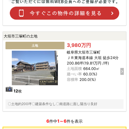
大垣市三塚町の土地
3,980万円
土地
岐阜県大垣市三塚町
ＪＲ東海道本線 大垣 徒歩24分
200.86坪(19.81万円 /坪)
土地面積
664.00㎡
建ぺい率
60.0(%)
容積率
200.0(%)
12
枚
〇土地約200坪〇建築条件なし〇南道路に面し陽当り良好
6
1～6
件中
件を表示