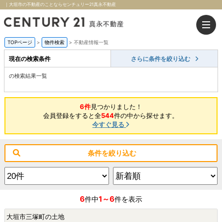
｜大垣市の不動産のことならセンチュリー21真永不動産
TOPページ
>
物件検索
>
不動産情報一覧
現在の検索条件
さらに条件を絞り込む
の検索結果一覧
6件
見つかりました！
会員登録をすると全
544
件の中から探せます。
今すぐ見る
条件を絞り込む
6
1～6
件中
件を表示
大垣市三塚町の土地