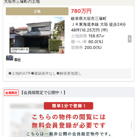
大垣市三塚町の土地
780万円
土地
岐阜県大垣市三塚町
ＪＲ東海道本線 大垣 徒歩24分
48坪(16.25万円 /坪)
土地面積
158.67㎡
建ぺい率
60.0(%)
容積率
200.0(%)
6
枚
●土地約47坪●建築条件なし●解体更地渡し
【会員様限定で公開中！】
会員限定