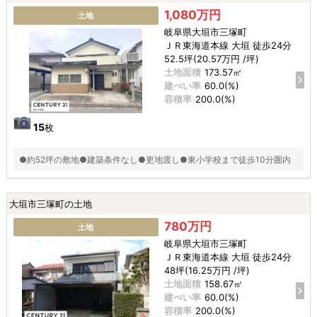
1,080万円
土地
岐阜県大垣市三塚町
ＪＲ東海道本線 大垣 徒歩24分
52.5坪(20.57万円 /坪)
土地面積
173.57㎡
建ぺい率
60.0(%)
容積率
200.0(%)
15
枚
●約52坪の敷地●建築条件なし●更地渡し●東小学校まで徒歩10分圏内
大垣市三塚町の土地
780万円
土地
岐阜県大垣市三塚町
ＪＲ東海道本線 大垣 徒歩24分
48坪(16.25万円 /坪)
土地面積
158.67㎡
建ぺい率
60.0(%)
容積率
200.0(%)