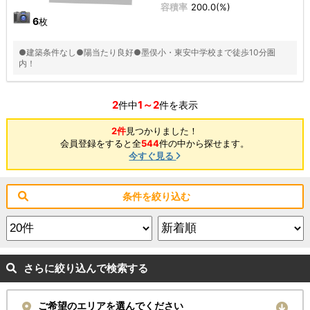
容積率
200.0(%)
6
枚
●建築条件なし●陽当たり良好●墨俣小・東安中学校まで徒歩10分圏
内！
2
1～2
件中
件を表示
2件
見つかりました！
会員登録をすると全
544
件の中から探せます。
今すぐ見る
条件を絞り込む
さらに絞り込んで検索する
ご希望のエリアを選んでください