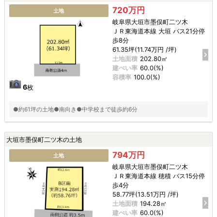
720万円
土地
岐阜県大垣市墨俣町二ツ木
ＪＲ東海道本線 大垣 バス21分停
歩8分
61.35坪(11.74万円 /坪)
土地面積
202.80㎡
建ぺい率
60.0(%)
容積率
100.0(%)
6
枚
●約61坪の土地●南向き●中学校まで徒歩約6分
大垣市墨俣町二ツ木の土地
794万円
土地
岐阜県大垣市墨俣町二ツ木
ＪＲ東海道本線 穂積 バス15分停
歩4分
58.77坪(13.51万円 /坪)
土地面積
194.28㎡
建ぺい率
60.0(%)