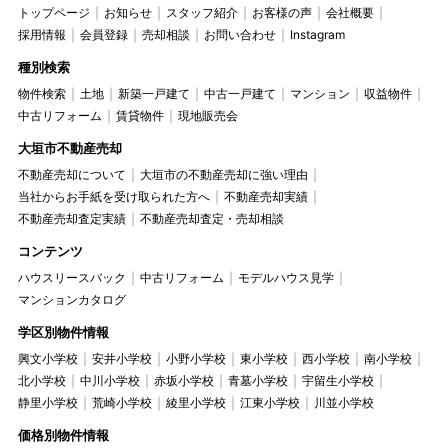
トップページ
お知らせ
スタッフ紹介
お客様の声
会社概要
採用情報
会員登録
売却相談
お問い合わせ
Instagram
種別検索
物件検索
土地
新築一戸建て
中古一戸建て
マンション
収益物件
中古リフォーム
賃貸物件
現地販売会
大垣市不動産売却
不動産売却について
大垣市の不動産売却に強い理由
当社からお手紙を受け取られた方へ
不動産売却実績
不動産売却査定実績
不動産売却査定・売却相談
コンテンツ
ハウスリースバック
中古リフォーム
モデルハウス見学
マンションカタログ
学区別物件情報
興文小学校
安井小学校
小野小学校
東小学校
西小学校
南小学校
北小学校
中川小学校
赤坂小学校
青墓小学校
宇留生小学校
静里小学校
荒崎小学校
綾里小学校
江東小学校
川並小学校
価格別物件情報