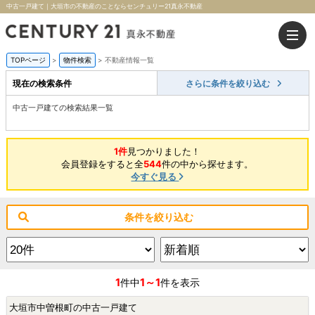
中古一戸建て｜大垣市の不動産のことならセンチュリー21真永不動産
TOPページ
>
物件検索
>
不動産情報一覧
現在の検索条件
さらに条件を絞り込む
中古一戸建ての検索結果一覧
1件
見つかりました！
会員登録をすると全
544
件の中から探せます。
今すぐ見る
条件を絞り込む
1
1～1
件中
件を表示
大垣市中曽根町の中古一戸建て