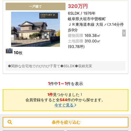
320万円
一戸建て
6SLDK / 1976年
岐阜県大垣市中曽根町
ＪＲ東海道本線 大垣 バス14分停
歩9分
建物面積
169.38㎡
土地面積
310.00㎡
(93.78坪)
10
枚
●閑静な住宅地でのびのび子育て●6SLDK●収納充実
1
1～1
件中
件を表示
1件
見つかりました！
会員登録をすると全
544
件の中から探せます。
今すぐ見る
条件を絞り込む