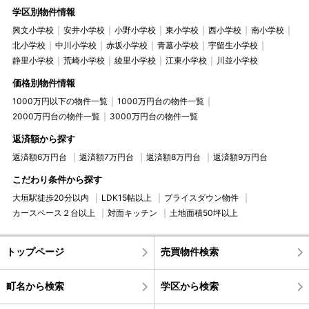
学区別物件情報
興文小学校
安井小学校
小野小学校
東小学校
西小学校
南小学校
北小学校
中川小学校
赤坂小学校
青墓小学校
宇留生小学校
静里小学校
荒崎小学校
綾里小学校
江東小学校
川並小学校
価格別物件情報
1000万円以下の物件一覧
1000万円台の物件一覧
2000万円台の物件一覧
3000万円台の物件一覧
返済額から探す
返済額6万円台
返済額7万円台
返済額8万円台
返済額9万円台
こだわり条件から探す
大垣駅徒歩20分以内
LDK15帖以上
プライスダウン物件
カースペース２台以上
対面キッチン
土地面積50坪以上
トップページ
売買物件検索
町名から検索
学区から検索