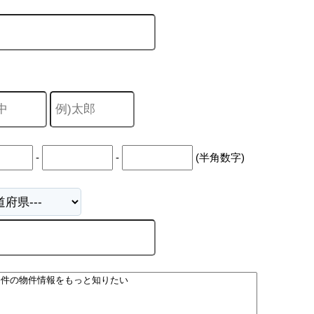
-
-
(半角数字)