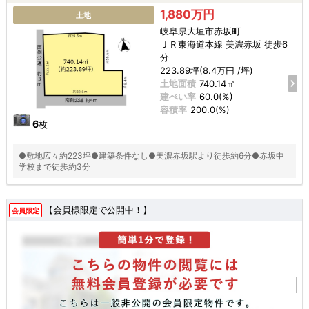
1,880万円
土地
岐阜県大垣市赤坂町
ＪＲ東海道本線 美濃赤坂 徒歩6
分
223.89坪(8.4万円 /坪)
土地面積
740.14㎡
建ぺい率
60.0(%)
容積率
200.0(%)
6
枚
●敷地広々約223坪●建築条件なし●美濃赤坂駅より徒歩約6分●赤坂中
学校まで徒歩約3分
【会員様限定で公開中！】
会員限定