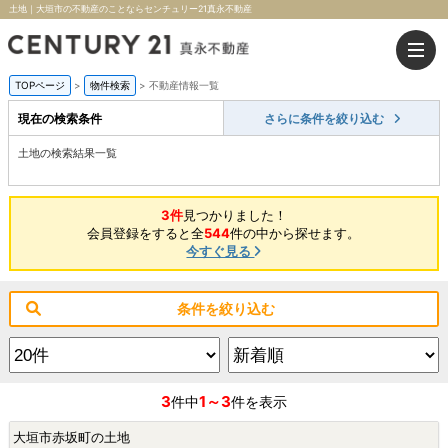
土地｜大垣市の不動産のことならセンチュリー21真永不動産
TOPページ
>
物件検索
>
不動産情報一覧
現在の検索条件
さらに条件を絞り込む
土地の検索結果一覧
3件
見つかりました！
会員登録をすると全
544
件の中から探せます。
今すぐ見る
条件を絞り込む
3
1～3
件中
件を表示
大垣市赤坂町の土地