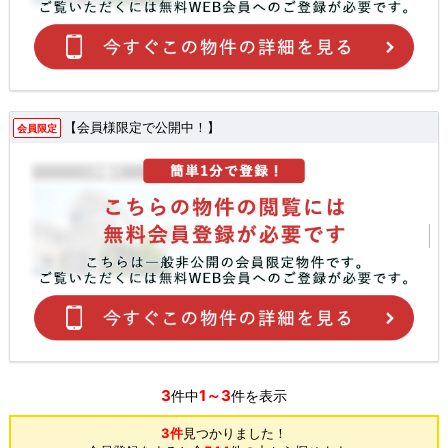
【会員様限定で公開中！】
会員限定
3
1～3
件中
件を表示
3件
見つかりました！