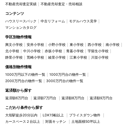
不動産売却査定実績
不動産売却査定・売却相談
コンテンツ
ハウスリースバック
中古リフォーム
モデルハウス見学
マンションカタログ
学区別物件情報
興文小学校
安井小学校
小野小学校
東小学校
西小学校
南小学校
北小学校
中川小学校
赤坂小学校
青墓小学校
宇留生小学校
静里小学校
荒崎小学校
綾里小学校
江東小学校
川並小学校
価格別物件情報
1000万円以下の物件一覧
1000万円台の物件一覧
2000万円台の物件一覧
3000万円台の物件一覧
返済額から探す
返済額6万円台
返済額7万円台
返済額8万円台
返済額9万円台
こだわり条件から探す
大垣駅徒歩20分以内
LDK15帖以上
プライスダウン物件
カースペース２台以上
対面キッチン
土地面積50坪以上