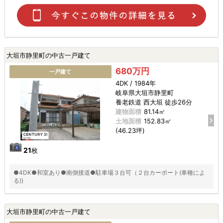
大垣市静里町の中古一戸建て
680万円
一戸建て
4DK / 1984年
岐阜県大垣市静里町
養老鉄道 西大垣 徒歩26分
建物面積
81.14㎡
土地面積
152.83㎡
(46.23坪)
21
枚
●4DK●和室あり●南側接道●駐車場３台可（２台カーポート(車種によ
る))
大垣市静里町の中古一戸建て