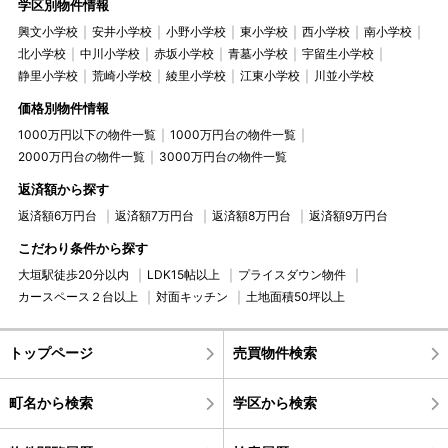
学区別物件情報
興文小学校
安井小学校
小野小学校
東小学校
西小学校
南小学校
北小学校
中川小学校
赤坂小学校
青墓小学校
宇留生小学校
静里小学校
荒崎小学校
綾里小学校
江東小学校
川並小学校
価格別物件情報
1000万円以下の物件一覧
1000万円台の物件一覧
2000万円台の物件一覧
3000万円台の物件一覧
返済額から探す
返済額6万円台
返済額7万円台
返済額8万円台
返済額9万円台
こだわり条件から探す
大垣駅徒歩20分以内
LDK15帖以上
プライスダウン物件
カースペース２台以上
対面キッチン
土地面積50坪以上
トップページ
売買物件検索
町名から検索
学区から検索