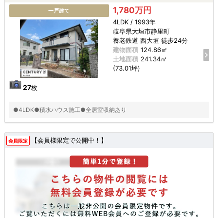
1,780万円
一戸建て
4LDK / 1993年
岐阜県大垣市静里町
養老鉄道 西大垣 徒歩24分
建物面積
124.86㎡
土地面積
241.34㎡
(73.01坪)
27
枚
●4LDK●積水ハウス施工●全居室収納あり
【会員様限定で公開中！】
会員限定