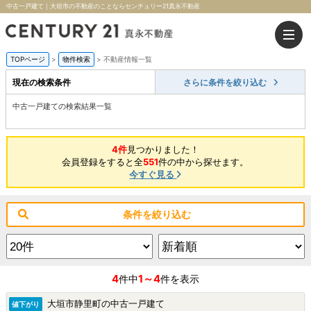
中古一戸建て｜大垣市の不動産のことならセンチュリー21真永不動産
TOPページ
>
物件検索
>
不動産情報一覧
現在の検索条件
さらに条件を絞り込む
中古一戸建ての検索結果一覧
4件
見つかりました！
会員登録をすると全
551
件の中から探せます。
今すぐ見る
条件を絞り込む
4
1～4
件中
件を表示
大垣市静里町の中古一戸建て
値下がり