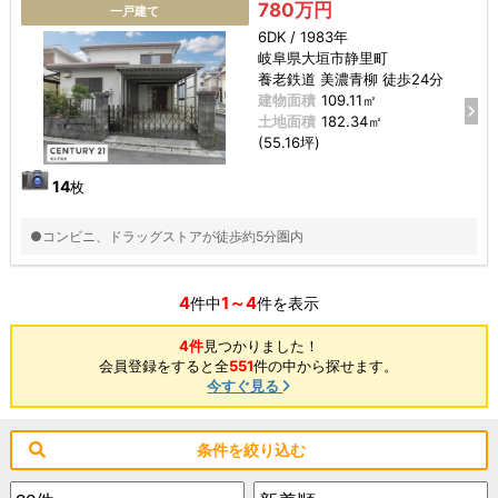
780万円
一戸建て
6DK / 1983年
岐阜県大垣市静里町
養老鉄道 美濃青柳 徒歩24分
建物面積
109.11㎡
土地面積
182.34㎡
(55.16坪)
14
枚
●コンビニ、ドラッグストアが徒歩約5分圏内
4
1～4
件中
件を表示
4件
見つかりました！
会員登録をすると全
551
件の中から探せます。
今すぐ見る
条件を絞り込む