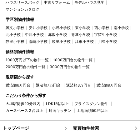
ハウスリースバック
中古リフォーム
モデルハウス見学
マンションカタログ
学区別物件情報
興文小学校
安井小学校
小野小学校
東小学校
西小学校
南小学校
北小学校
中川小学校
赤坂小学校
青墓小学校
宇留生小学校
静里小学校
荒崎小学校
綾里小学校
江東小学校
川並小学校
価格別物件情報
1000万円以下の物件一覧
1000万円台の物件一覧
2000万円台の物件一覧
3000万円台の物件一覧
返済額から探す
返済額6万円台
返済額7万円台
返済額8万円台
返済額9万円台
こだわり条件から探す
大垣駅徒歩20分以内
LDK15帖以上
プライスダウン物件
カースペース２台以上
対面キッチン
土地面積50坪以上
トップページ
売買物件検索