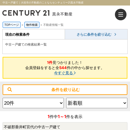
中古一戸建て｜大垣市の不動産のことならセンチュリー21真永不動産
TOPページ
>
物件検索
>
不動産情報一覧
現在の検索条件
さらに条件を絞り込む
中古一戸建ての検索結果一覧
1件
見つかりました！
会員登録をすると全
544
件の中から探せます。
今すぐ見る
条件を絞り込む
1
1～1
件中
件を表示
不破郡垂井町宮代の中古一戸建て