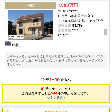
1,980万円
一戸建て
2LDK / 2022年
岐阜県不破郡垂井町宮代
ＪＲ東海道本線 垂井 徒歩26分
建物面積
83.78㎡
土地面積
237.68㎡
(71.9坪)
16
枚
〇南から明るい光が射し込む陽だまり空間〇土地約71坪〇薪ストーブの
あるリビング 〇温かみのある木のぬくもりに包まれた暮らし～無垢材を
使った家～
1
1～1
件中
件を表示
1件
見つかりました！
会員登録をすると全
544
件の中から探せます。
今すぐ見る