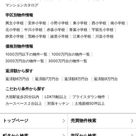
マンションカタログ
学区別物件情報
興文小学校
安井小学校
小野小学校
東小学校
西小学校
南小学校
北小学校
中川小学校
赤坂小学校
青墓小学校
宇留生小学校
静里小学校
荒崎小学校
綾里小学校
江東小学校
川並小学校
価格別物件情報
1000万円以下の物件一覧
1000万円台の物件一覧
2000万円台の物件一覧
3000万円台の物件一覧
返済額から探す
返済額6万円台
返済額7万円台
返済額8万円台
返済額9万円台
こだわり条件から探す
大垣駅徒歩20分以内
LDK15帖以上
プライスダウン物件
カースペース２台以上
対面キッチン
土地面積50坪以上
トップページ
売買物件検索
町名から検索
学区から検索