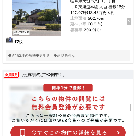
岐阜県大垣市楽田町1丁目
ＪＲ東海道本線 大垣 徒歩26分
152.07坪(13.48万円 /坪)
土地面積
502.70㎡
建ぺい率
60.0(%)
容積率
200.0(%)
17
枚
●約152坪の敷地●更地渡し●建築条件なし
【会員様限定で公開中！】
会員限定