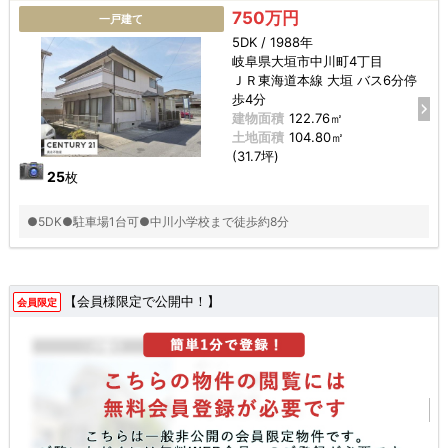
750万円
一戸建て
5DK / 1988年
岐阜県大垣市中川町4丁目
ＪＲ東海道本線 大垣 バス6分停
歩4分
建物面積
122.76㎡
土地面積
104.80㎡
(31.7坪)
25
枚
●5DK●駐車場1台可●中川小学校まで徒歩約8分
【会員様限定で公開中！】
会員限定