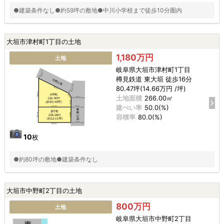
●建築条件なし●約59坪の敷地●中川小学校まで徒歩10分圏内
大垣市津村町1丁目の土地
1,180万円
土地
岐阜県大垣市津村町1丁目
樽見鉄道 東大垣 徒歩16分
80.47坪(14.66万円 /坪)
土地面積
266.00㎡
建ぺい率
50.0(%)
容積率
80.0(%)
10
枚
●約80坪の敷地●建築条件なし
大垣市中野町2丁目の土地
800万円
土地
岐阜県大垣市中野町2丁目