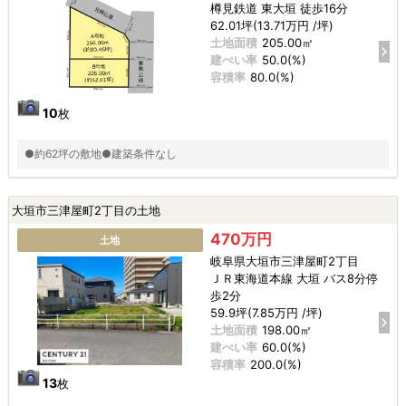
樽見鉄道 東大垣 徒歩16分
62.01坪(13.71万円 /坪)
土地面積
205.00㎡
建ぺい率
50.0(%)
容積率
80.0(%)
10
枚
●約62坪の敷地●建築条件なし
大垣市三津屋町2丁目の土地
470万円
土地
岐阜県大垣市三津屋町2丁目
ＪＲ東海道本線 大垣 バス8分停
歩2分
59.9坪(7.85万円 /坪)
土地面積
198.00㎡
建ぺい率
60.0(%)
容積率
200.0(%)
13
枚