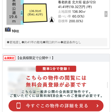
養老鉄道 北大垣 徒歩12分
41.41坪(19.32万円 /坪)
土地面積
136.90㎡
建ぺい率
60.0(%)
容積率
200.0(%)
10
枚
●更地渡し●約41坪の敷地●間口約11ｍ●建築条件なし
【会員様限定で公開中！】
会員限定