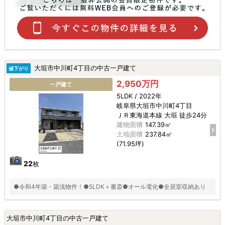
大垣市中川町4丁目の中古一戸建て
値下がり
2,950万円
一戸建て
5LDK / 2022年
岐阜県大垣市中川町4丁目
ＪＲ東海道本線 大垣 徒歩24分
建物面積
147.39㎡
土地面積
237.84㎡
(71.95坪)
22
枚
●令和4年築・築浅物件！●5LDK＋書斎●オール電化●全居室収納あり
大垣市中川町4丁目の中古一戸建て