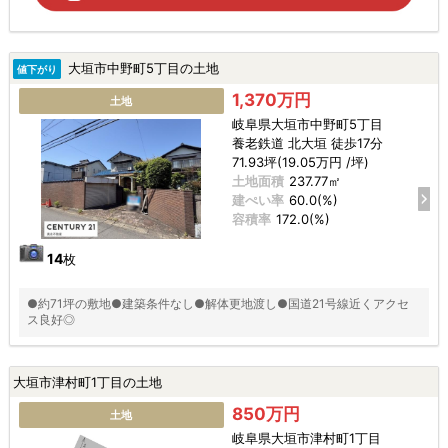
大垣市中野町5丁目の土地
値下がり
1,370万円
土地
岐阜県大垣市中野町5丁目
養老鉄道 北大垣 徒歩17分
71.93坪(19.05万円 /坪)
土地面積
237.77㎡
建ぺい率
60.0(%)
容積率
172.0(%)
14
枚
●約71坪の敷地●建築条件なし●解体更地渡し●国道21号線近くアクセ
ス良好◎
大垣市津村町1丁目の土地
850万円
土地
岐阜県大垣市津村町1丁目