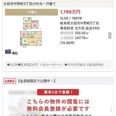
大垣市中野町5丁目の中古一戸建て
1,799万円
一戸建て
5LDK / 1991年
岐阜県大垣市中野町5丁目
養老鉄道 北大垣 徒歩24分
建物面積
159.92㎡
土地面積
247.79㎡
(74.96坪)
8
枚
●5LDK●駐車場2台可（1台カーポート）●中川小学校まで徒歩約9分
【会員様限定で公開中！】
会員限定