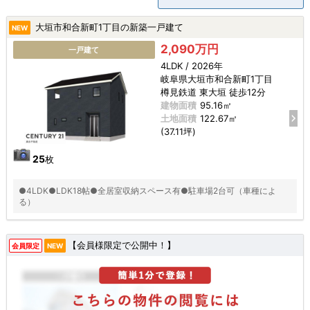
大垣市和合新町1丁目の新築一戸建て
NEW
2,090万円
一戸建て
4LDK / 2026年
岐阜県大垣市和合新町1丁目
樽見鉄道 東大垣 徒歩12分
建物面積
95.16㎡
土地面積
122.67㎡
(37.11坪)
25
枚
●4LDK●LDK18帖●全居室収納スペース有●駐車場2台可（車種によ
る）
【会員様限定で公開中！】
会員限定
NEW