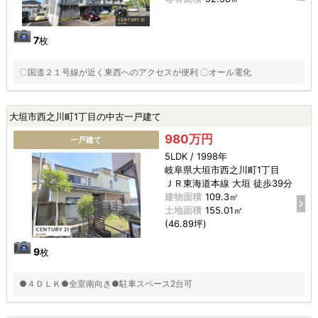
7
枚
〇国道２１号線が近く東西へのアクセスが便利 〇オール電化
大垣市西之川町1丁目の中古一戸建て
980万円
一戸建て
5LDK / 1998年
岐阜県大垣市西之川町1丁目
ＪＲ東海道本線 大垣 徒歩39分
建物面積
109.3㎡
土地面積
155.01㎡
(46.89坪)
9
枚
●４ＤＬＫ●全室南向き●駐車スペース2台可