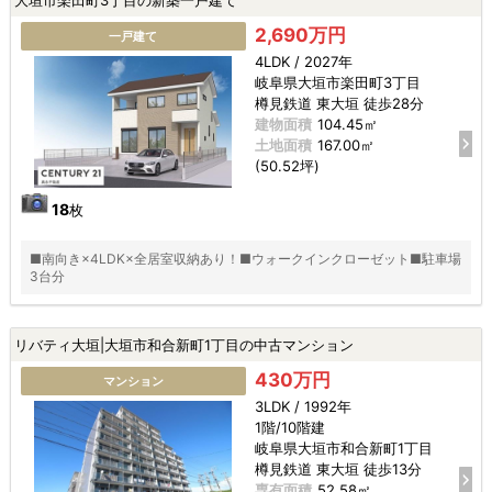
2,690万円
一戸建て
4LDK / 2027年
岐阜県大垣市楽田町3丁目
樽見鉄道 東大垣 徒歩28分
建物面積
104.45㎡
土地面積
167.00㎡
(50.52坪)
18
枚
■南向き×4LDK×全居室収納あり！■ウォークインクローゼット■駐車場
3台分
リバティ大垣|大垣市和合新町1丁目の中古マンション
430万円
マンション
3LDK / 1992年
1階/10階建
岐阜県大垣市和合新町1丁目
樽見鉄道 東大垣 徒歩13分
専有面積
52.58㎡