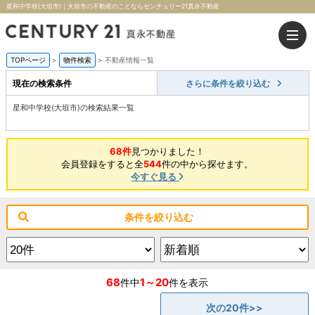
星和中学校(大垣市)｜大垣市の不動産のことならセンチュリー21真永不動産
TOPページ
>
物件検索
>
不動産情報一覧
現在の検索条件
さらに条件を絞り込む
星和中学校(大垣市)の検索結果一覧
68件
見つかりました！
会員登録をすると全
544
件の中から探せます。
今すぐ見る
条件を絞り込む
68
1～20
件中
件を表示
次の20件>>