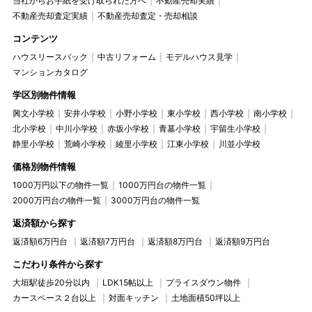
当社からお手紙を受け取られた方へ
不動産売却実績
不動産売却査定実績
不動産売却査定・売却相談
コンテンツ
ハウスリースバック
中古リフォーム
モデルハウス見学
マンションカタログ
学区別物件情報
興文小学校
安井小学校
小野小学校
東小学校
西小学校
南小学校
北小学校
中川小学校
赤坂小学校
青墓小学校
宇留生小学校
静里小学校
荒崎小学校
綾里小学校
江東小学校
川並小学校
価格別物件情報
1000万円以下の物件一覧
1000万円台の物件一覧
2000万円台の物件一覧
3000万円台の物件一覧
返済額から探す
返済額6万円台
返済額7万円台
返済額8万円台
返済額9万円台
こだわり条件から探す
大垣駅徒歩20分以内
LDK15帖以上
プライスダウン物件
カースペース２台以上
対面キッチン
土地面積50坪以上