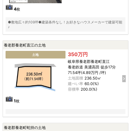
4
枚
●敷地広々約109坪●建築条件なし！お好きなハウスメーカーで建築可能
♪
養老郡養老町直江の土地
350万円
土地
岐阜県養老郡養老町直江
養老鉄道 美濃高田 徒歩17分
71.54坪(4.89万円 /坪)
土地面積
236.50㎡
建ぺい率
60.0(%)
容積率
200.0(%)
1
枚
養老郡養老町蛇持の土地