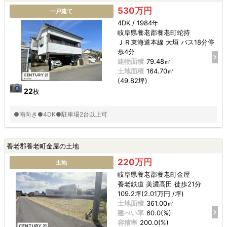
530万円
一戸建て
4DK / 1984年
岐阜県養老郡養老町蛇持
ＪＲ東海道本線 大垣 バス18分停
歩4分
建物面積
79.48㎡
土地面積
164.70㎡
(49.82坪)
22
枚
●南向き●4DK●駐車場2台以上可
養老郡養老町金屋の土地
220万円
土地
岐阜県養老郡養老町金屋
養老鉄道 美濃高田 徒歩21分
109.2坪(2.01万円 /坪)
土地面積
361.00㎡
建ぺい率
60.0(%)
容積率
200.0(%)