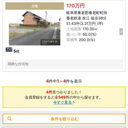
170万円
土地
岐阜県養老郡養老町蛇持
養老鉄道 友江 徒歩38分
51.43坪(3.31万円 /坪)
土地面積
170.00㎡
建ぺい率
60.0(%)
容積率
200.0(%)
5
枚
閑静な住宅地
4
1～4
件中
件を表示
4件
見つかりました！
会員登録をすると全
549
件の中から探せます。
今すぐ見る
条件を絞り込む