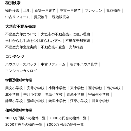
種別検索
物件検索
土地
新築一戸建て
中古一戸建て
マンション
収益物件
中古リフォーム
賃貸物件
現地販売会
大垣市不動産売却
不動産売却について
大垣市の不動産売却に強い理由
当社からお手紙を受け取られた方へ
不動産売却実績
不動産売却査定実績
不動産売却査定・売却相談
コンテンツ
ハウスリースバック
中古リフォーム
モデルハウス見学
マンションカタログ
学区別物件情報
興文小学校
安井小学校
小野小学校
東小学校
西小学校
南小学校
北小学校
中川小学校
赤坂小学校
青墓小学校
宇留生小学校
静里小学校
荒崎小学校
綾里小学校
江東小学校
川並小学校
価格別物件情報
1000万円以下の物件一覧
1000万円台の物件一覧
2000万円台の物件一覧
3000万円台の物件一覧