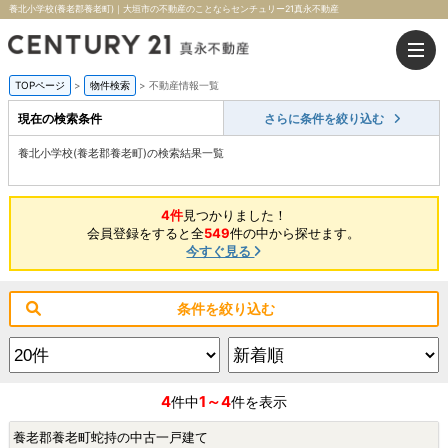
養北小学校(養老郡養老町)｜大垣市の不動産のことならセンチュリー21真永不動産
TOPページ
>
物件検索
>
不動産情報一覧
現在の検索条件
さらに条件を絞り込む
養北小学校(養老郡養老町)の検索結果一覧
4件
見つかりました！
会員登録をすると全
549
件の中から探せます。
今すぐ見る
条件を絞り込む
4
1～4
件中
件を表示
養老郡養老町蛇持の中古一戸建て