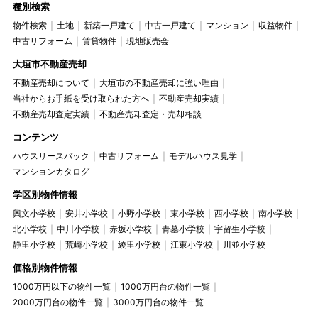
種別検索
物件検索
土地
新築一戸建て
中古一戸建て
マンション
収益物件
中古リフォーム
賃貸物件
現地販売会
大垣市不動産売却
不動産売却について
大垣市の不動産売却に強い理由
当社からお手紙を受け取られた方へ
不動産売却実績
不動産売却査定実績
不動産売却査定・売却相談
コンテンツ
ハウスリースバック
中古リフォーム
モデルハウス見学
マンションカタログ
学区別物件情報
興文小学校
安井小学校
小野小学校
東小学校
西小学校
南小学校
北小学校
中川小学校
赤坂小学校
青墓小学校
宇留生小学校
静里小学校
荒崎小学校
綾里小学校
江東小学校
川並小学校
価格別物件情報
1000万円以下の物件一覧
1000万円台の物件一覧
2000万円台の物件一覧
3000万円台の物件一覧