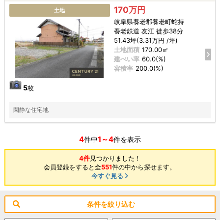
170万円
土地
岐阜県養老郡養老町蛇持
養老鉄道 友江 徒歩38分
51.43坪(3.31万円 /坪)
土地面積
170.00㎡
建ぺい率
60.0(%)
容積率
200.0(%)
5
枚
閑静な住宅地
4
1～4
件中
件を表示
4件
見つかりました！
会員登録をすると全
551
件の中から探せます。
今すぐ見る
条件を絞り込む