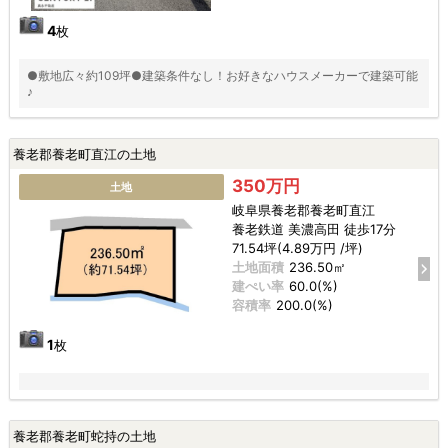
4
枚
●敷地広々約109坪●建築条件なし！お好きなハウスメーカーで建築可能
♪
養老郡養老町直江の土地
350万円
土地
岐阜県養老郡養老町直江
養老鉄道 美濃高田 徒歩17分
71.54坪(4.89万円 /坪)
土地面積
236.50㎡
建ぺい率
60.0(%)
容積率
200.0(%)
1
枚
養老郡養老町蛇持の土地