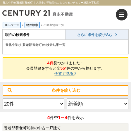
養北小学校(養老郡養老町)｜大垣市の不動産のことならセンチュリー21真永不動産
TOPページ
>
物件検索
>
不動産情報一覧
現在の検索条件
さらに条件を絞り込む
養北小学校(養老郡養老町)の検索結果一覧
4件
見つかりました！
会員登録をすると全
551
件の中から探せます。
今すぐ見る
条件を絞り込む
4
1～4
件中
件を表示
養老郡養老町蛇持の中古一戸建て