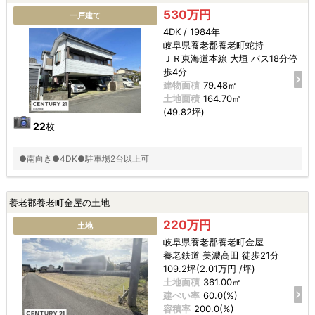
530万円
一戸建て
4DK / 1984年
岐阜県養老郡養老町蛇持
ＪＲ東海道本線 大垣 バス18分停
歩4分
建物面積
79.48㎡
土地面積
164.70㎡
(49.82坪)
22
枚
●南向き●4DK●駐車場2台以上可
養老郡養老町金屋の土地
220万円
土地
岐阜県養老郡養老町金屋
養老鉄道 美濃高田 徒歩21分
109.2坪(2.01万円 /坪)
土地面積
361.00㎡
建ぺい率
60.0(%)
容積率
200.0(%)