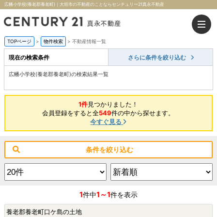
広幡小学校(養老郡養老町)｜大垣市の不動産のことならセンチュリー21真永不動産
TOPページ
>
物件検索
>
不動産情報一覧
現在の検索条件
さらに条件を絞り込む
広幡小学校(養老郡養老町)の検索結果一覧
1件
見つかりました！
会員登録をすると全
549
件の中から探せます。
今すぐ見る
条件を絞り込む
1
1～1
件中
件を表示
養老郡養老町口ケ島の土地