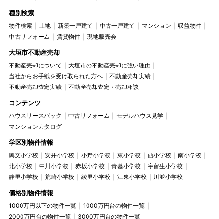
種別検索
物件検索
土地
新築一戸建て
中古一戸建て
マンション
収益物件
中古リフォーム
賃貸物件
現地販売会
大垣市不動産売却
不動産売却について
大垣市の不動産売却に強い理由
当社からお手紙を受け取られた方へ
不動産売却実績
不動産売却査定実績
不動産売却査定・売却相談
コンテンツ
ハウスリースバック
中古リフォーム
モデルハウス見学
マンションカタログ
学区別物件情報
興文小学校
安井小学校
小野小学校
東小学校
西小学校
南小学校
北小学校
中川小学校
赤坂小学校
青墓小学校
宇留生小学校
静里小学校
荒崎小学校
綾里小学校
江東小学校
川並小学校
価格別物件情報
1000万円以下の物件一覧
1000万円台の物件一覧
2000万円台の物件一覧
3000万円台の物件一覧