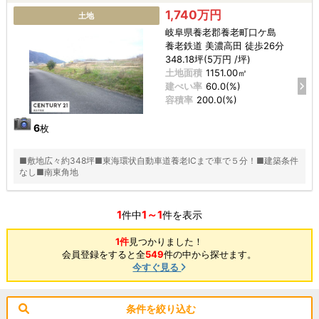
1,740万円
土地
岐阜県養老郡養老町口ケ島
養老鉄道 美濃高田 徒歩26分
348.18坪(5万円 /坪)
土地面積
1151.00㎡
建ぺい率
60.0(%)
容積率
200.0(%)
6
枚
■敷地広々約348坪■東海環状自動車道養老ICまで車で５分！■建築条件
なし■南東角地
1
1～1
件中
件を表示
1件
見つかりました！
会員登録をすると全
549
件の中から探せます。
今すぐ見る
条件を絞り込む