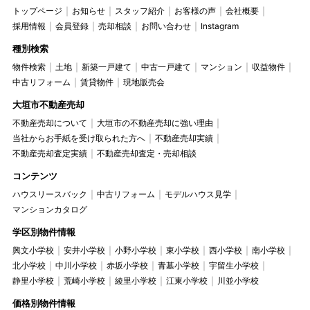
トップページ
お知らせ
スタッフ紹介
お客様の声
会社概要
採用情報
会員登録
売却相談
お問い合わせ
Instagram
種別検索
物件検索
土地
新築一戸建て
中古一戸建て
マンション
収益物件
中古リフォーム
賃貸物件
現地販売会
大垣市不動産売却
不動産売却について
大垣市の不動産売却に強い理由
当社からお手紙を受け取られた方へ
不動産売却実績
不動産売却査定実績
不動産売却査定・売却相談
コンテンツ
ハウスリースバック
中古リフォーム
モデルハウス見学
マンションカタログ
学区別物件情報
興文小学校
安井小学校
小野小学校
東小学校
西小学校
南小学校
北小学校
中川小学校
赤坂小学校
青墓小学校
宇留生小学校
静里小学校
荒崎小学校
綾里小学校
江東小学校
川並小学校
価格別物件情報