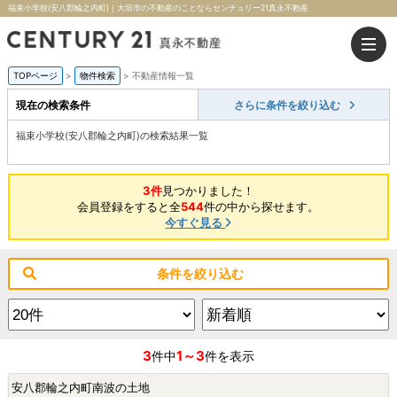
福束小学校(安八郡輪之内町)｜大垣市の不動産のことならセンチュリー21真永不動産
TOPページ
>
物件検索
>
不動産情報一覧
現在の検索条件
さらに条件を絞り込む
福束小学校(安八郡輪之内町)の検索結果一覧
3件
見つかりました！
会員登録をすると全
544
件の中から探せます。
今すぐ見る
条件を絞り込む
3
1～3
件中
件を表示
安八郡輪之内町南波の土地