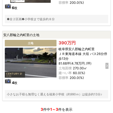
容積率
200.0(%)
6
枚
●全２区画●小学校まで徒歩約８分
安八郡輪之内町里の土地
390万円
土地
岐阜県安八郡輪之内町里
ＪＲ東海道本線 大垣 バス26分停
歩13分
81.68坪(4.78万円 /坪)
土地面積
270.00㎡
建ぺい率
60.0(%)
容積率
200.0(%)
4
枚
小さなお子様も無理なく通える福束小学校（約990ｍ）は徒歩約13分♪
3
1～3
件中
件を表示