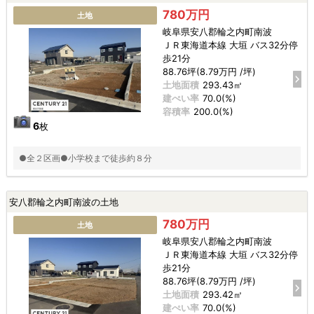
780万円
土地
岐阜県安八郡輪之内町南波
ＪＲ東海道本線 大垣 バス32分停
歩21分
88.76坪(8.79万円 /坪)
土地面積
293.43㎡
建ぺい率
70.0(%)
容積率
200.0(%)
6
枚
●全２区画●小学校まで徒歩約８分
安八郡輪之内町南波の土地
780万円
土地
岐阜県安八郡輪之内町南波
ＪＲ東海道本線 大垣 バス32分停
歩21分
88.76坪(8.79万円 /坪)
土地面積
293.42㎡
建ぺい率
70.0(%)