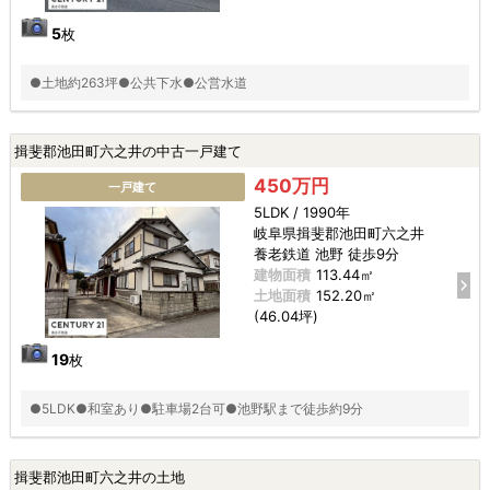
5
枚
●土地約263坪●公共下水●公営水道
揖斐郡池田町六之井の中古一戸建て
450万円
一戸建て
5LDK / 1990年
岐阜県揖斐郡池田町六之井
養老鉄道 池野 徒歩9分
建物面積
113.44㎡
土地面積
152.20㎡
(46.04坪)
19
枚
●5LDK●和室あり●駐車場2台可●池野駅まで徒歩約9分
揖斐郡池田町六之井の土地