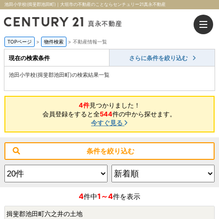
池田小学校(揖斐郡池田町)｜大垣市の不動産のことならセンチュリー21真永不動産
TOPページ
>
物件検索
>
不動産情報一覧
現在の検索条件
さらに条件を絞り込む
池田小学校(揖斐郡池田町)の検索結果一覧
4件
見つかりました！
会員登録をすると全
544
件の中から探せます。
今すぐ見る
条件を絞り込む
4
1～4
件中
件を表示
揖斐郡池田町六之井の土地