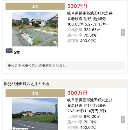
530万円
土地
岐阜県揖斐郡池田町六之井
養老鉄道 池野 徒歩6分
100.63坪(5.27万円 /坪)
土地面積
332.65㎡
建ぺい率
70.0(%)
容積率
400.0(%)
5
枚
●公共下水●公営水道●解体更地渡し
揖斐郡池田町六之井の土地
300万円
土地
岐阜県揖斐郡池田町六之井
養老鉄道 池野 徒歩6分
263.18坪(1.14万円 /坪)
土地面積
870.00㎡
建ぺい率
70.0(%)
容積率
400.0(%)