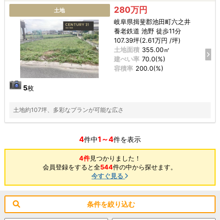
280万円
土地
岐阜県揖斐郡池田町六之井
養老鉄道 池野 徒歩11分
107.39坪(2.61万円 /坪)
土地面積
355.00㎡
建ぺい率
70.0(%)
容積率
200.0(%)
5
枚
土地約107坪、多彩なプランが可能な広さ
4
1～4
件中
件を表示
4件
見つかりました！
会員登録をすると全
544
件の中から探せます。
今すぐ見る
条件を絞り込む