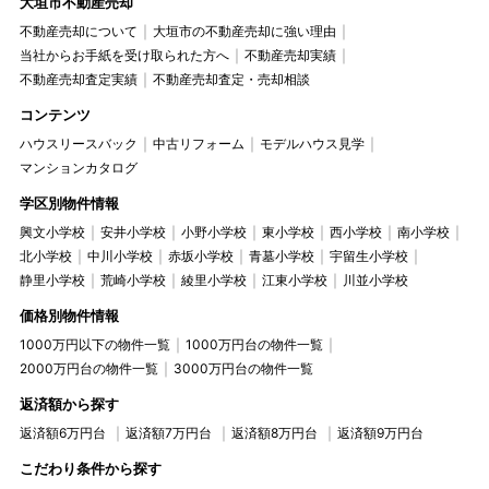
大垣市不動産売却
不動産売却について
大垣市の不動産売却に強い理由
当社からお手紙を受け取られた方へ
不動産売却実績
不動産売却査定実績
不動産売却査定・売却相談
コンテンツ
ハウスリースバック
中古リフォーム
モデルハウス見学
マンションカタログ
学区別物件情報
興文小学校
安井小学校
小野小学校
東小学校
西小学校
南小学校
北小学校
中川小学校
赤坂小学校
青墓小学校
宇留生小学校
静里小学校
荒崎小学校
綾里小学校
江東小学校
川並小学校
価格別物件情報
1000万円以下の物件一覧
1000万円台の物件一覧
2000万円台の物件一覧
3000万円台の物件一覧
返済額から探す
返済額6万円台
返済額7万円台
返済額8万円台
返済額9万円台
こだわり条件から探す