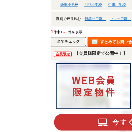
静里小学校
川並小学校
中川小学校
種別で絞り込む
新築一戸建て
中古一戸建て
1
件中
1～1
件を表示
【会員様限定で公開中！】
会員限定