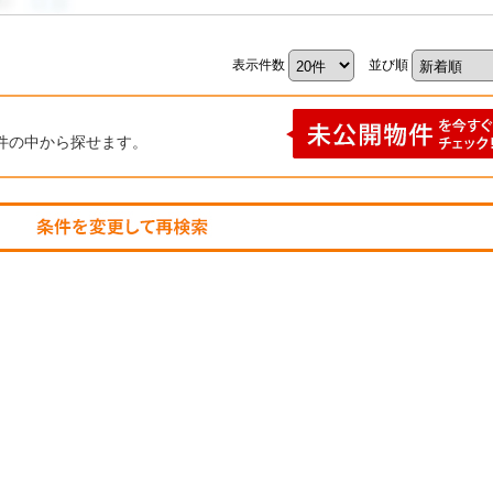
表示件数
並び順
件の中から探せます。