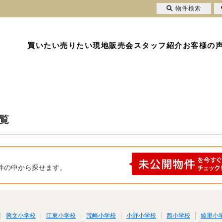
物件検索
買いたい
売りたい
現地販売会
スタッフ紹介
お客様の
覧
件の中から探せます。
興文小学校
江東小学校
荒崎小学校
小野小学校
西小学校
綾里小