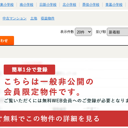
東小学校
南小学校
日新小学校
北小学校
墨俣小学校
青墓小学校
中古マンション
土地
収益物件
表示件数
並び順