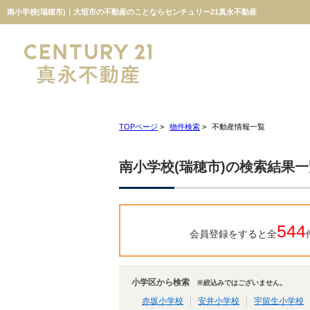
南小学校(瑞穂市)｜大垣市の不動産のことならセンチュリー21真永不動産
TOPページ
>
物件検索
>
不動産情報一覧
南小学校(瑞穂市)の検索結果一
544
会員登録をすると全
小学区から検索
※絞込みではございません。
赤坂小学校
安井小学校
宇留生小学校